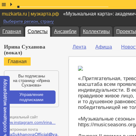
muzkarta.ru | музкарта.рф
«Музыкальная карта»: академи
Выберите регион, страну
Главная
Солисты
Ансамбли
Коллективы
Проекты
Ирина Суханова
Лента
Афиша
Новос
(вокал)
Главная
Вы подписаны
«.Притягательная, трев
на страницу «Ирина
масштаба всем проявле
Суханова»
индивидуальности. В е
Управление
правдивое живое лицо, 
подписками
и то душевное равновес
победительницей не тол
Официальный сайт
«Музыкальные сезоны»
www.instagram.com/irina...
https://musicseasons.or
Электронная почта