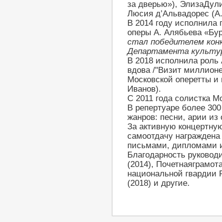
за дверью»), ЭлизаДули
Люсия д’Альвадорес (А.
В 2014 году исполнила
оперы А. Алябьева «Бур
стал победителем кон
Департамента культур
В 2018 исполнила роль 
вдова /"Визит миллионе
Московской оперетты и 
Иванов).
С 2011 года солистка М
В репертуаре более 30
жанров: песни, арии из 
За активную концертну
самоотдачу награждена
письмами, дипломами и
Благодарность руководи
(2014), Почетнаяграмо
национальной гвардии 
(2018) и другие.