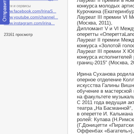
Лауреат II премии в н
конкурса молодых артис
Сети и сервисы
www.facebook.com/IrinaS...
Курочкина (Екатеринбург
Лауреат III премии VI 
www.youtube.com/channel...
(Москва, 2011),
www.instagram.com/irina...
Отправить
Дипломант V и VI Межд
сообщение
оперетты «ОпереттаLand
23161 просмотр
модератору
Лауреат II премии Меж
конкурса «Золотой голо
Лауреат III премии X Ю
конкурса исполнителей
границ-2015″ (Москва, 2
Ирина Суханова родилас
оперное отделение Кол
искусства Галины Вишн
обучение в мастерской 
на факультете музыкал
С 2011 года ведущая ак
театра „На Басманной“,
в оперетте И. Кальмана
ролей: Купава (Н.Римск
(Г.Доницетти «Пиратски
Оффенбах «Багатель»)