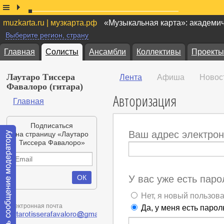
muzkarta.ru | музкарта.рф
«Музыкальная карта»: академи
Выберите регион, страну
Главная
Солисты
Ансамбли
Коллективы
Проекты
Лаутаро Тиссера
Лента
Афиша
Новос
Фавалоро (гитара)
Авторизация
Главная
Подписаться
Ваш адрес электрон
на страницу «Лаутаро
Тиссера Фавалоро»
У вас уже есть паро
Нет, я новый пользов
Электронная почта
Да, у меня есть парол