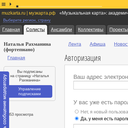
muzkarta.ru | музкарта.рф
«Музыкальная карта»: академи
Выберите регион, страну
Главная
Солисты
Ансамбли
Коллективы
Проекты
Наталья Рахманина
Лента
Афиша
Новос
(фортепиано)
Авторизация
Главная
Вы подписаны
на страницу «Наталья
Ваш адрес электрон
Рахманина»
Управление
подписками
У вас уже есть паро
Нет, я новый пользов
20853 просмотра
Да, у меня есть парол