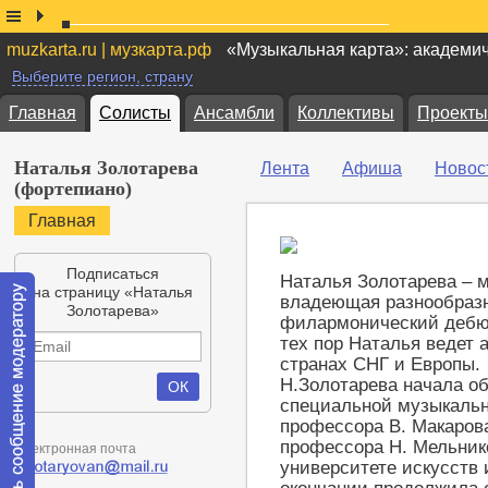
muzkarta.ru | музкарта.рф
«Музыкальная карта»: академи
Выберите регион, страну
Главная
Солисты
Ансамбли
Коллективы
Проекты
Наталья Золотарева
Лента
Афиша
Новос
(фортепиано)
Главная
Подписаться
Наталья Золотарева – 
на страницу «Наталья
владеющая разнообразн
Золотарева»
филармонический дебют 
тех пор Наталья ведет 
странах СНГ и Европы.
Н.Золотарева начала о
специальной музыкально
профессора В. Макарова
профессора Н. Мельник
Электронная почта
университете искусств 