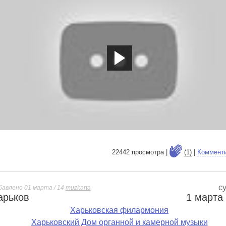
tp://youtu.be/vHkVYkf53DI
22442 просмотра |
(1)
|
Коммент
с
бавлено 01 марта / 14
muzkarta
арьков
1 марта
е
Харьковская филармония
Харьковский Дом органной и камерной музыки