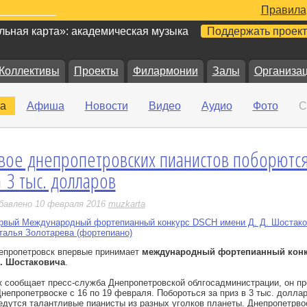
Правила
ьная карта»: академическая музыка
Поддержать проект
Коллективы
Проекты
Филармонии
Залы
Организа
а
Афиша
Новости
Видео
Аудио
Фото
С
вое днепропетровских пианистов поборютс
е
а 3 тыс. долларов
бавлено 10 февраля 2016
muzkarta
рвый Международный фортепианный конкурс DSCH имени Д. Д. Шостако
талья Золотарева (фортепиано)
епропетровск впервые принимает
международный фортепианный кон
. Шостаковича
.
к сообщает пресс-служба Днепропетровской облгосадминистрации, он пр
Днепропетрвоске с 16 по 19 февраля. Побороться за приз в 3 тыс. долла
едутся талантливые пианисты из разных уголков планеты. Днепропетрво