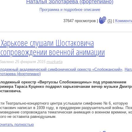
Наталья Золотарева (фортепиано)
Программа и подробное описание
37647 просмотров |
(1)
|
Коммент
 Харькове слушали Шостаковича
е
 сопровождении военной анимации
бавлено 25 февраля 2015
muzkarta
лодежный академический симфонический оркестр «Слобожанский»
,
Нат
лотарева (фортепиано)
лодежный оркестр «Виртуозы Слобожанщины» под управлением
рижера Тараса Куценко подарил харьковчанам вечер музыки Дмитр
стаковича.
сти Театрально-концертного центра услышали симфонию № 6, которую
стакович написал в 1939 году, в преддверии разрушительной войны. По
оизведение сопровождала тематическая анимация о военном времени, к
кого не оставила равнодушным.
очитать полностью