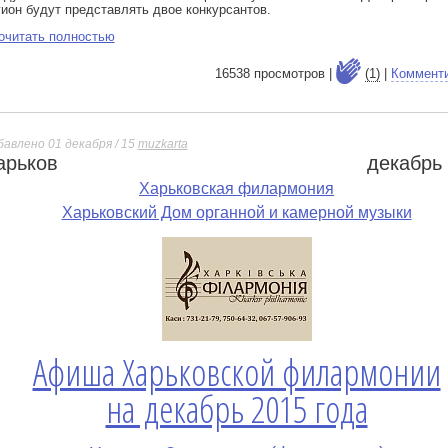
гион будут представлять двое конкурсантов.
очитать полностью
16538 просмотров |
(1)
|
Коммент
бавлено 01 декабря / 15
muzkarta
арьков
декабрь
е
Харьковская филармония
Харьковский Дом органной и камерной музыки
Афиша Харьковской филармонии
на декабрь 2015 года