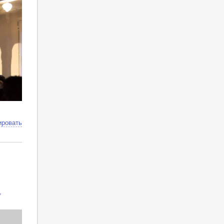
ировать
,