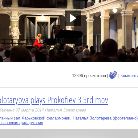
tp://youtu.be/SbSGICtOYOw
12896 просмотров |
|
Коммент
olotaryova plays Prokofiev 3 3rd mov
е
бавлено 07 марта 2014
Наталья Золотарева
ганный зал Харьковской филармонии
,
Наталья Золотарева (фортепиано)
рьковская филармония