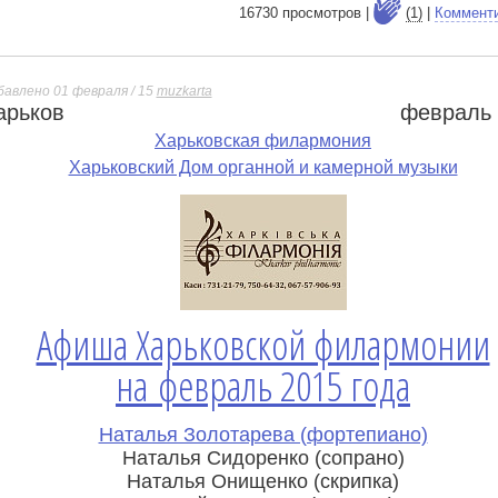
16730 просмотров |
(1)
|
Коммент
бавлено 01 февраля / 15
muzkarta
арьков
февраль 
е
Харьковская филармония
Харьковский Дом органной и камерной музыки
Афиша Харьковской филармонии
на февраль 2015 года
Наталья Золотарева (фортепиано)
Наталья Сидоренко (сопрано)
Наталья Онищенко (скрипка)