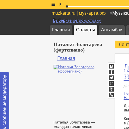
muzkarta.ru | музкарта.рф
«Музыкал
Выберите регион, страну
Главная
Солисты
Ансамбли
Наталья Золотарева
Лент
(фортепиано)
Главная
Д
ВКонтакт
з
Facebook
Twitter
До
Мой
Мир
Пе
Google+
На
LiveJournal
Дн
им
Ка
Наталья Золотарева —
в 
молодая талантливая
съ