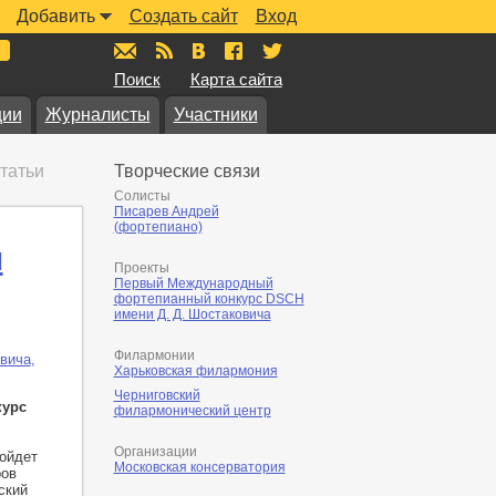
Добавить
Создать сайт
Вход
mail@muzkarta.ru
RSS
vk.com/muzkarta
fb.com/muzkarta
twitter.com/muzkarta
Поиск
Карта сайта
ции
Журналисты
Участники
татьи
Творческие связи
Солисты
Писарев Андрей
(фортепиано)
я
Проекты
Первый Международный
фортепианный конкурс DSCH
имени Д. Д. Шостаковича
Филармонии
вича
,
Харьковская филармония
Черниговский
курс
филармонический центр
Организации
ойдет
Московская консерватория
ров
ский