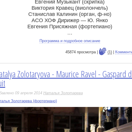
Евгений Музыкант (скрипка)
Виктория Кравец (виолончель)
Станислав Калинин (орган, ф-но)
АСО ХОФ Дирижер — Ю. Янко
Евгения Присяжная (фортепиано)
…
Программа и подробное описание
45874 просмотра |
(1)
|
Коммент
atalya Zolotaryova - Maurice Ravel - Gaspard d
е
it
бавлено 09 апреля 2014
Наталья Золотарева
талья Золотарева (фортепиано)