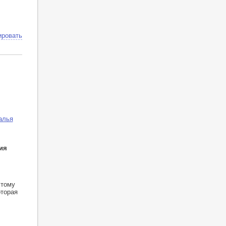
ировать
алья
ия
этому
оторая