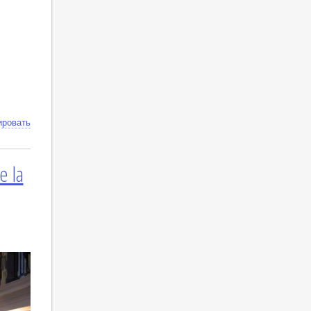
ировать
e la