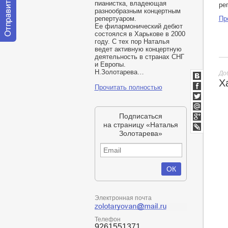
пианистка, владеющая
ре
разнообразным концертным
Пр
репертуаром.
Ее филармонический дебют
состоялся в Харькове в 2000
году. С тех пор Наталья
Отправить
ведет активную концертную
сообщение
деятельность в странах СНГ
модератору
и Европы.
Н.Золотарева…
До
Х
ВКонтакт
Прочитать полностью
Facebook
Twitter
Мой
Подписаться
Мир
Google+
на страницу «Наталья
Золотарева»
lj
Электронная почта
Телефон
9261551371