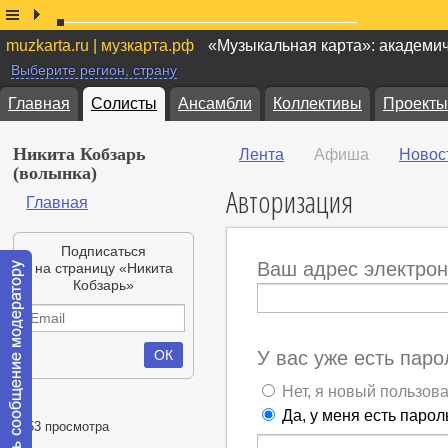
muzkarta.ru | музкарта.рф
«Музыкальная карта»: академи
Выберите регион, страну
Главная
Солисты
Ансамбли
Коллективы
Проекты
Никита Кобзарь
Лента
Афиша
Новос
(волынка)
Авторизация
Главная
Подписаться
Ваш адрес электрон
на страницу «Никита
Кобзарь»
У вас уже есть паро
Нет, я новый пользов
Да, у меня есть парол
5753 просмотра