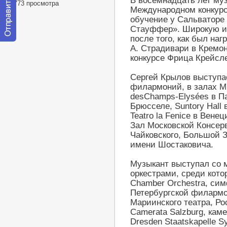
В восемнадцать лет му
57773 просмотра
Международном конкурсе
обучение у Сальваторе
Стауффер». Широкую из
после того, как был на
Отправить
А. Страдивари в Кремо
сообщение
конкурсе Фрица Крейсле
модератору
Сергей Крылов выступа
филармоний, в залах Mus
desChamps-Elysées в Па
Брюсселе, Suntory Hall 
Teatro la Fenice в Вене
Зал Московской Консер
Чайковского, Большой 
имени Шостаковича.
Музыкант выступал со 
оркестрами, среди кото
Chamber Orchestra, сим
Петербургской филармо
Мариинского театра, Р
Camerata Salzburg, кам
Dresden Staatskapelle 