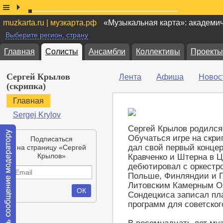
muzkarta.ru | музкарта.рф
«Музыкальная карта»: академи
Выберите регион, страну
Главная
Солисты
Ансамбли
Коллективы
Проекты
Сергей Крылов
Лента
Афиша
Новос
(скрипка)
Главная
Sergej Krylov
Сергей Крылов родился
Обучаться игре на скрип
Подписаться
дал свой первый концер
на страницу «Сергей
Крылов»
Кравченко и Штерна в 
дебютировал с оркестро
Польше, Финляндии и Г
Литовским Камерным О
Сондецкиса записал пл
программ для советског