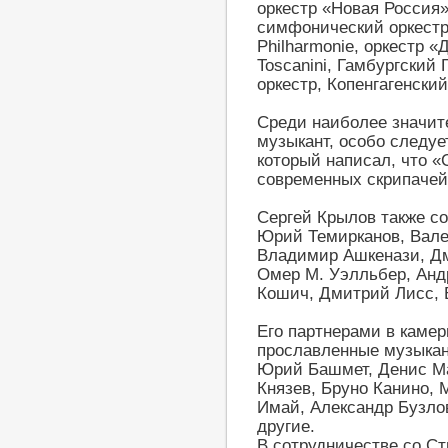
оркестр «Новая Россия»
симфонический оркестр,
Philharmonie, оркестр «
Toscanini, Гамбургски
оркестр, Копенгагенски
Среди наиболее значит
музыкант, особо следуе
который написал, что «
современных скрипачей
Сергей Крылов также со
Юрий Темирканов, Вале
Владимир Ашкенази, Дм
Омер М. Уэлльбер, Анд
Кошич, Дмитрий Лисс,
Его партнерами в каме
прославленные музыкан
Юрий Башмет, Денис Ма
Князев, Бруно Канино,
Имай, Александр Бузло
другие.
В сотрудничестве со Ст