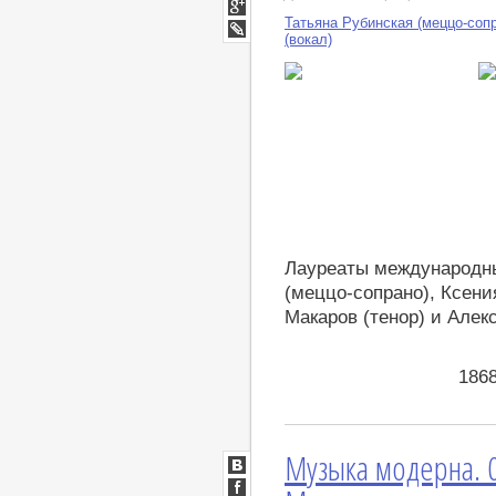
Мой
Мир
Татьяна Рубинская (меццо-соп
Google+
(вокал)
LiveJournal
Лауреаты международны
(меццо-сопрано), Ксен
Макаров (тенор) и Алек
186
Музыка модерна. 0
ВКонтакте