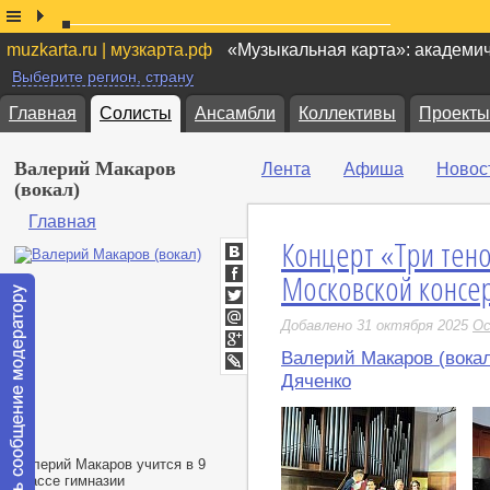
muzkarta.ru | музкарта.рф
«Музыкальная карта»: академи
Выберите регион, страну
Главная
Солисты
Ансамбли
Коллективы
Проекты
Валерий Макаров
Лента
Афиша
Новос
(вокал)
Главная
Концерт «Три тено
ВКонтакте
Московской консе
Facebook
Twitter
Добавлено 31 октября 2025
Ос
Мой
Мир
Валерий Макаров (вока
Google+
LiveJournal
Дяченко
Валерий Макаров учится в 9
классе гимназии