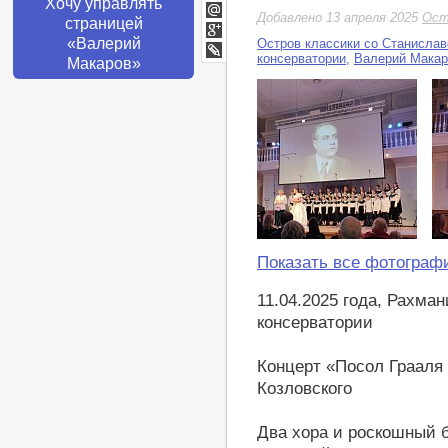
Хочу управлять
Twitter
Добавлено 13 апреля 2025
Ост
страницей
Мой
Мир
«Валерий
Остров классики со Станисла
Google+
консерватории
,
Валерий Макар
Макаров»
LiveJournal
Показать все фотограф
11.04.2025 года, Рахма
консерватории
Концерт «Посол Грааля
Козловского
Два хора и роскошный 