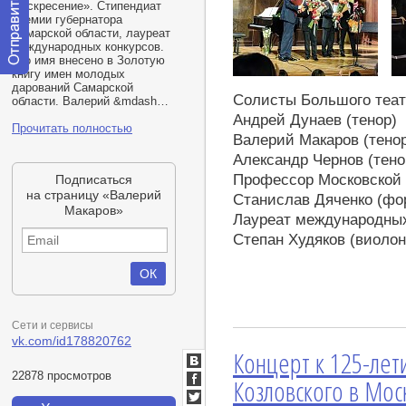
«
Воскресение». Стипендиат
премии губернатора
Самарской области, лауреат
международных конкурсов.
Его имя внесено в Золотую
книгу имен молодых
Отправить
дарований Самарской
сообщение
Солисты Большого теат
области. Валерий &mdash…
модератору
Андрей Дунаев (тенор)
Прочитать полностью
Валерий Макаров (тено
Александр Чернов (тено
Профессор Московской 
Подписаться
на страницу «Валерий
Станислав Дяченко (фо
Макаров»
Лауреат международных
Степан Худяков (виолон
Сети и сервисы
vk.com/id178820762
Концерт к 125-ле
ВКонтакте
22878 просмотров
Козловского в Мос
Facebook