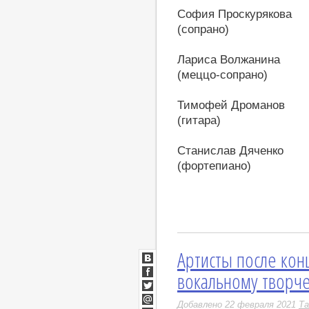
София Проскурякова
(сопрано)
Лариса Волжанина
(меццо-сопрано)
Тимофей Дроманов
(гитара)
Станислав Дяченко
(фортепиано)
Артисты после кон
ВКонтакте
вокальному творче
Facebook
Twitter
Добавлено 22 февраля 2021
Та