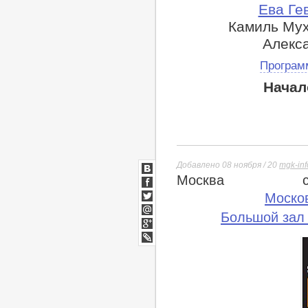
Ева Ге
Камиль Мух
Алекса
Програм
Начал
Добавлено 08 ноября / 20
mgk-inf
Москва
ВКонтакте
Facebook
Моско
Twitter
Большой зал
Мой
Мир
Google+
lj