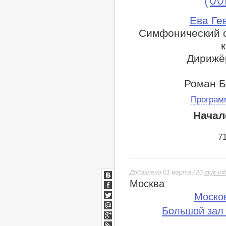
Ева Ге
Симфонический о
Дирижё
Роман Б
Програм
Начал
7
Добавлено 01 марта / 20
mgk-inf
Москва
ВКонтакте
Facebook
Моско
Twitter
Большой зал
Мой
Мир
Google+