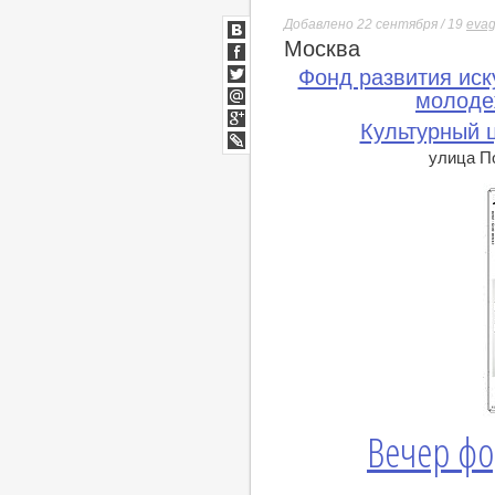
Добавлено 22 сентября / 19
evag
Москва
ВКонтакте
Facebook
Фонд развития иск
Twitter
молоде
Мой
Культурный 
Мир
Google+
улица По
lj
Вечер фо