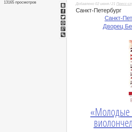
13165 просмотров
Добавлено 02 июня / 21
Пресс-с
Санкт-Петербург
ВКонтакте
Facebook
Санкт-Пе
Twitter
Дворец Бе
Мой
Мир
Google+
lj
«Молодые 
виолончел