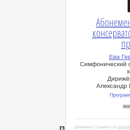
Абонемен
консерват
пр
Ева Ге
Симфонический о
Дирижё
Александр
Програм
96
Добавлено 15 марта / 20
mgk-inf