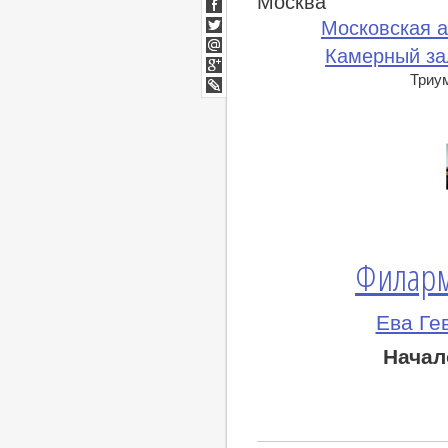
Москва
ВКонтакте
Facebook
Московская 
Twitter
Камерный за
Мой
Мир
Триу
Google+
lj
Филарм
Ева Ге
Начал