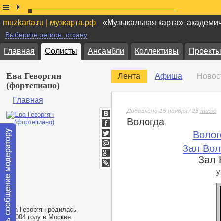
muzkarta.ru | музкарта.рф
«Музыкальная карта»: академи
Выберите регион, страну
Главная
Солисты
Ансамбли
Коллективы
Проекты
Ева Геворгян
Лента
Афиша
Новос
(фортепиано)
Главная
Добавлено 15 ноября / 25
music
Вологда
ВКонтакте
Facebook
Волог
Twitter
Зал Вол
Мой
Мир
Зал 
Google+
lj
у
Ева Геворгян родилась
в 2004 году в Москве.