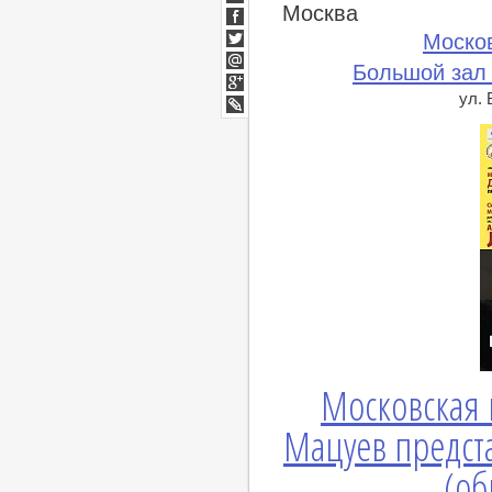
Москва
ВКонтакте
Facebook
Моско
Twitter
Большой зал
Мой
Мир
ул.
Google+
lj
Московская 
Мацуев предст
(об