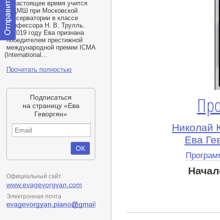
В настоящее время учится
в ЦМШ при Московской
консерватории в классе
профессора
Н. В. Трулль
.
В 2019 году Ева признана
победителем престижной
Отправить
международной премии ICMA
сообщение
(
International…
модератору
Прочитать полностью
Подписаться
Про
на страницу «Ева
Геворгян»
Николай 
Ева Ге
Програм
Начал
Официальный сайт
www.evagevorgyan.com
Электронная почта