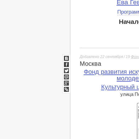
Ева Ге
Програм
Начал
Добавлено 22 сентября / 19
Фон
Москва
ВКонтакте
Facebook
Фонд развития иск
Twitter
молоде
Мой
Культурный 
Мир
Google+
улица По
lj