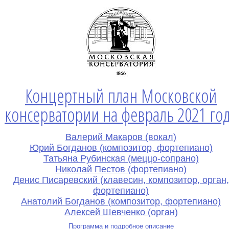
Концертный план Московской
консерватории на февраль 2021 го
Валерий Макаров (вокал)
Юрий Богданов (композитор, фортепиано)
Татьяна Рубинская (меццо-сопрано)
Николай Пестов (фортепиано)
Денис Писаревский (клавесин, композитор, орган,
фортепиано)
Анатолий Богданов (композитор, фортепиано)
Алексей Шевченко (орган)
Программа и подробное описание