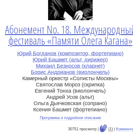
Абонемент No. 18. Международны
фестиваль «Памяти Олега Кагана»
Юрий Богданов (композитор, фортепиано)
Юрий Башмет (альт, дирижер)
Михаил Безносов (кларнет)
Борис Андрианов (виолончель)
Камерный оркестр «Солисты Москвы»
Святослав Мороз (скрипка)
Евгений Тонха (виолончель)
Андрей Усов (альт)
Ольга Дьячковская (сопрано)
Ксения Башмет (фортепиано)
Программа и подробное описание
30751 просмотр |
(1)
|
Коммент