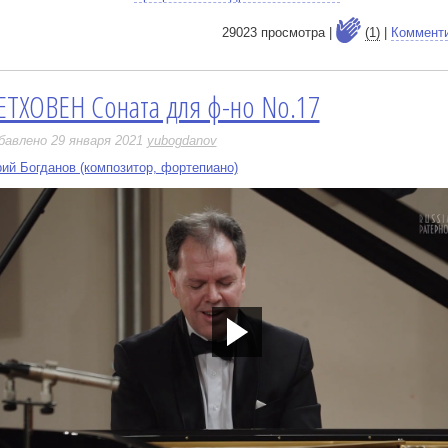
29023 просмотра |
(1)
|
Коммент
ЕТХОВЕН Соната для ф-но No.17
е
бавлено 29 января 2021
yubogdanov
ий Богданов (композитор, фортепиано)