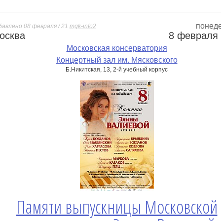
понед
бавлено 08 февраля / 21
mgk-info2
осква
8 февраля
е
Московская консерватория
Концертный зал им. Мясковского
Б.Никитская, 13, 2-й учебный корпус
Памяти выпускницы Московской