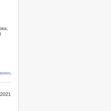
ова,
)
ировать
2021