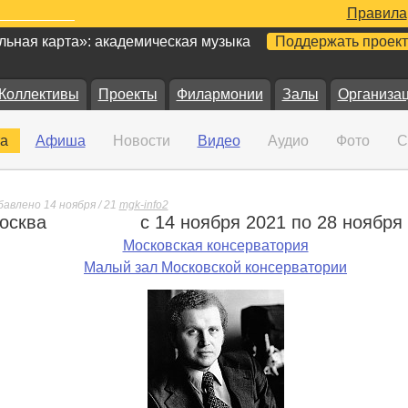
Правила
ьная карта»: академическая музыка
Поддержать проект
Коллективы
Проекты
Филармонии
Залы
Организа
а
Афиша
Новости
Видео
Аудио
Фото
С
бавлено 14 ноября / 21
mgk-info2
осква
с 14 ноября 2021 по 28 ноября
е
Московская консерватория
Малый зал Московской консерватории