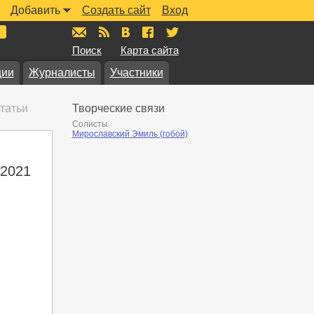
Добавить
Создать сайт
Вход
mail@muzkarta.ru
RSS
vk.com/muzkarta
fb.com/muzkarta
twitter.com/muzkarta
Поиск
Карта сайта
ции
Журналисты
Участники
татьи
Творческие связи
Солисты
Мирославский Эмиль (гобой)
 2021