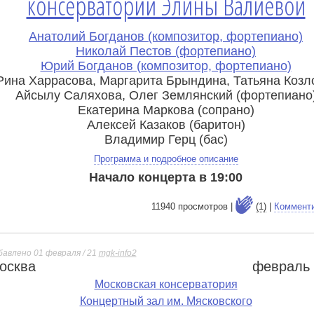
консерватории Элины Валиевой
Анатолий Богданов (композитор, фортепиано)
Николай Пестов (фортепиано)
Юрий Богданов (композитор, фортепиано)
Рина Харрасова, Маргарита Брындина, Татьяна Козл
Айсылу Саляхова, Олег Землянский (фортепиано
Екатерина Маркова (сопрано)
Алексей Казаков (баритон)
Владимир Герц (бас)
Программа и подробное описание
Начало концерта в 19:00
11940 просмотров |
(1)
|
Коммент
бавлено 01 февраля / 21
mgk-info2
осква
февраль 
е
Московская консерватория
Концертный зал им. Мясковского