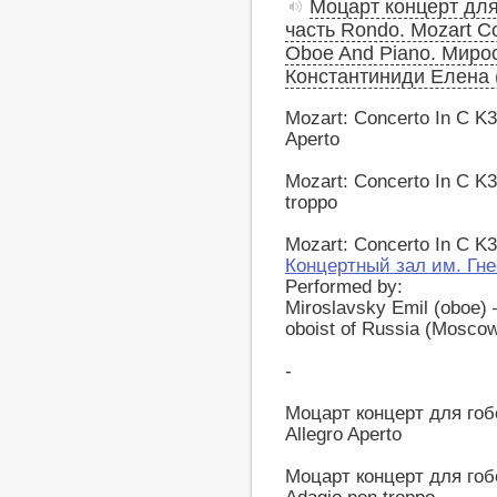
Моцарт концерт для 
часть Rondo. Mozart Co
Oboe And Piano. Мирос
Константиниди Елена 
Mozart: Concerto In C K3
Aperto
Mozart: Concerto In C K3
troppo
Mozart: Concerto In C K3
Концертный зал им. Гн
Performed by:
Miroslavsky Emil (oboe) 
oboist of Russia (Mosco
-
Моцарт концерт для гобо
Allegro Aperto
Моцарт концерт для гобо