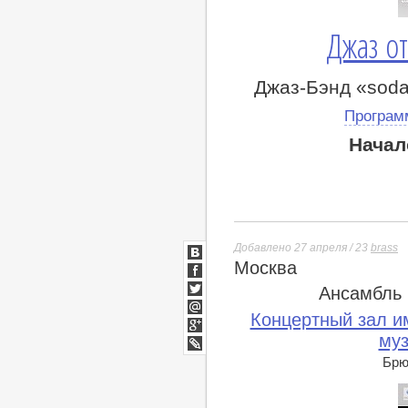
Джаз от
Джаз-Бэнд «soda
Програм
Начал
Добавлено 27 апреля / 23
brass
Москва
ВКонтакте
Facebook
Ансамбль
Twitter
Концертный зал им
Мой
Мир
муз
Google+
lj
Брюс