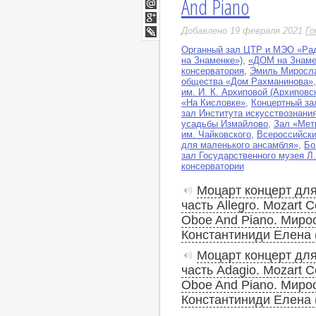
And Piano
Twitter
Мой
Мир
Google+
Добавлено 19 февраля 2021
Го
LiveJournal
Органный зал ЦТР и МЭО «Ра
на Знаменке»)
,
«ДОМ на Знам
консерватория
,
Эмиль Миросла
общества «Дом Рахманинова»
им. И. К. Архиповой (Архипов
«На Кисловке»
,
Концертный за
зал Института искусствознани
усадьбы Измайлово
,
Зал «Мет
им. Чайковского
,
Всероссийски
для маленького ансамбля»
,
Бо
зал Государственного музея Л.
консерватории
Моцарт концерт для 
часть Allegro. Mozart C
Oboe And Piano. Мирос
Константиниди Елена 
Моцарт концерт для 
часть Adagio. Mozart C
Oboe And Piano. Мирос
Константиниди Елена 