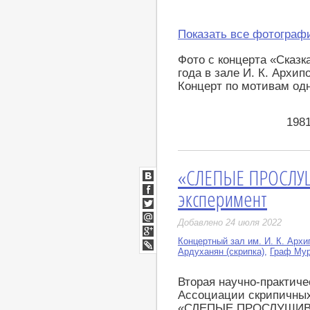
Показать все фотограф
Фото с концерта «Сказк
года в зале И. К. Архип
Концерт по мотивам одн
198
«СЛЕПЫЕ ПРОСЛУ
ВКонтакте
эксперимент
Facebook
Twitter
Добавлено 24 июля 2022
Мой
Мир
Концертный зал им. И. К. Арх
Google+
Ардуханян (скрипка)
,
Граф Мур
LiveJournal
Вторая научно-практич
Ассоциации скрипичных
«СЛЕПЫЕ ПРОСЛУШИ