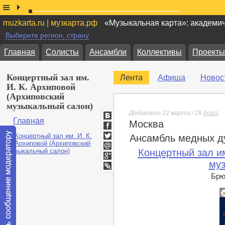
muzkarta.ru | музкарта.рф
«Музыкальная карта»: академи
Выберите регион, страну
Главная
Солисты
Ансамбли
Коллективы
Проекты
Концертный зал им.
Лента
Афиша
Новос
И. К. Архиповой
(Архиповский
музыкальный салон)
Добавлено 22 марта / 26
brass
Главная
Москва
ВКонтакте
Facebook
Ансамбль медных д
Twitter
Концертный зал им
Мой
Мир
муз
Google+
lj
Брюс