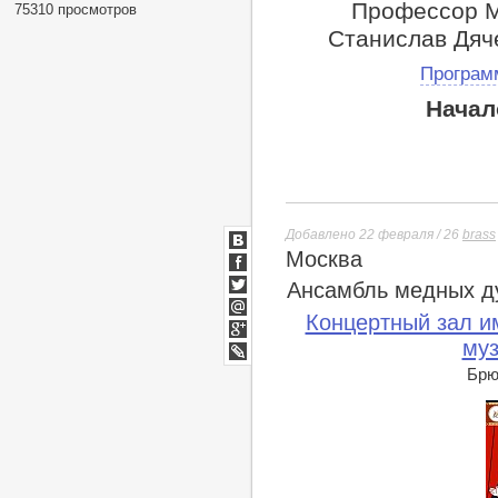
Профессор М
75310 просмотров
Станислав Дяч
Програм
Начал
Добавлено 22 февраля / 26
brass
Москва
ВКонтакте
Facebook
Ансамбль медных д
Twitter
Концертный зал им
Мой
Мир
муз
Google+
lj
Брюс