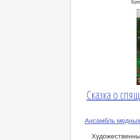
lj
Брюс
Сказка о спя
Ансамбль медных
Художественны