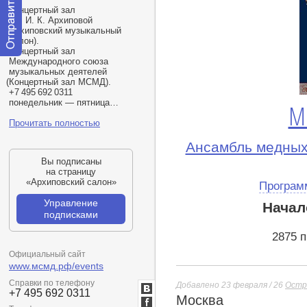
Концертный зал
им.
И. К. Архиповой
(
Архиповский музыкальный
салон).
Концертный зал
Отправить
Международного союза
сообщение
музыкальных деятелей
модератору
(
Концертный зал МСМД).
+7 495 692 0311
понедельник — пятница…
М
Прочитать полностью
Ансамбль медных
Вы подписаны
на страницу
«Архиповский салон»
Програм
Управление
Начал
подписками
2875 
Официальный сайт
www.мсмд.рф/events
Справки по телефону
Добавлено 23 февраля / 26
Остр
+7 495 692 0311
Москва
ВКонтакте