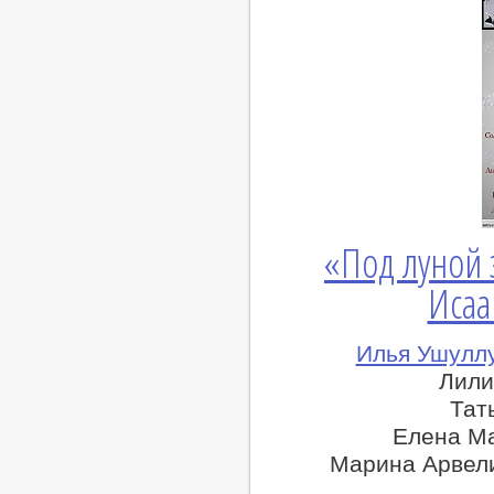
«Под луной
Исаа
Илья Ушуллу
Лили
Тат
Елена М
Марина Арвели