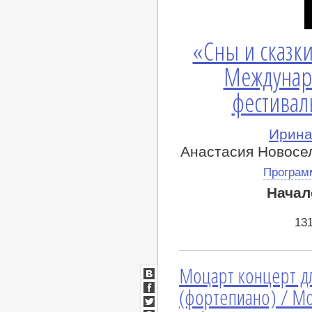
«Сны и сказки
Междунар
фестивал
Ирина
Анастасия Новосел
Програм
Начал
13
Моцарт концерт дл
ВКонтакте
(фортепиано) / Mo
Facebook