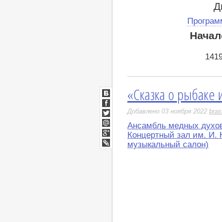
Д
Програм
Начал
141
«Сказка о рыбаке 
ВКонтакте
Facebook
Добавлено 03 ноября 2022
bras
Twitter
Ансамбль медных духов
Мой
Концертный зал им. И. 
Мир
Google+
музыкальный салон)
LiveJournal