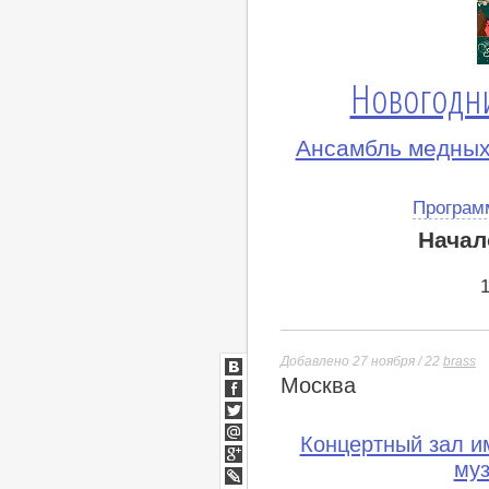
Новогодни
Ансамбль медных
Програм
Начал
Добавлено 27 ноября / 22
brass
Москва
ВКонтакте
Facebook
Twitter
Концертный зал им
Мой
Мир
муз
Google+