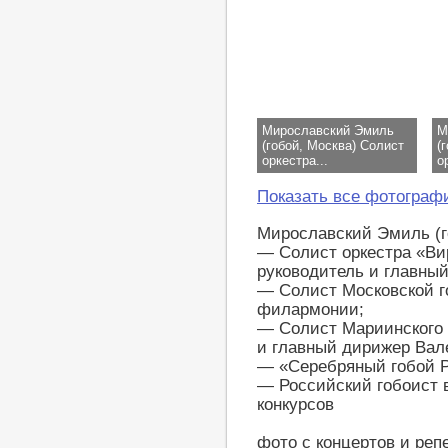
Мирославский Эмиль
М
(гобой, Москва) Солист
(
оркестра...
о
Показать все фотограф
Мирославский Эмиль (го
— Солист оркестра «Ви
руководитель и главны
— Солист Московской г
филармонии;
— Солист Мариинского 
и главный дирижер Вале
— «Серебряный гобой 
— Российский гобоист 
конкурсов
фото с концертов и реп