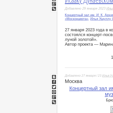
Мой
Мир
Google+
Добавлено 29 января 2023
Иль
LiveJournal
Концертный зал им. И. К. Арх
«Москонцерта»
,
Илья Ушуллу (
27 января 2023 года в 
состоялся концерт-пос
луной золотой».
Автор проекта — Марин
Добавлено 27 января / 23
Илья У
Москва
ВКонтакте
Facebook
Концертный зал им
Twitter
муз
Мой
Мир
Брюс
Google+
lj