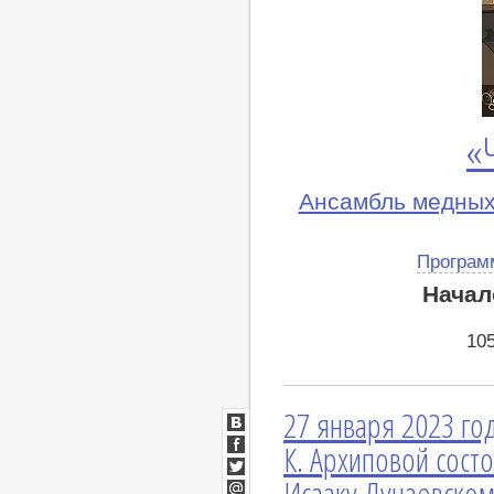
«
Ансамбль медных
Програм
Начал
10
27 января 2023 го
ВКонтакте
К. Архиповой сост
Facebook
Исааку Дунаевском
Twitter