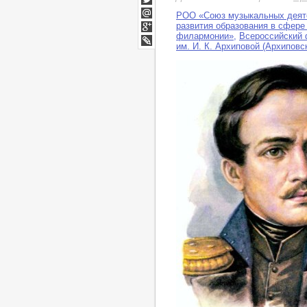
Twitter
РОО «Союз музыкальных деяте
Мой
развития образования в сфере
Мир
филармонии»
,
Всероссийский 
Google+
им. И. К. Архиповой (Архипов
LiveJournal