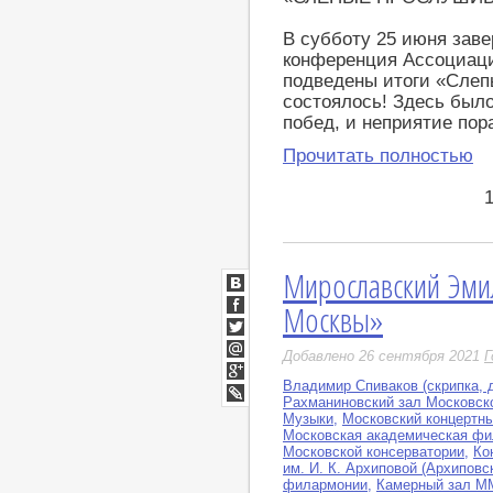
В субботу 25 июня зав
конференция Ассоциаци
подведены итоги «Сле
состоялось! Здесь было 
побед, и неприятие пор
Прочитать полностью
Мирославский Эмил
ВКонтакте
Москвы»
Facebook
Twitter
Добавлено 26 сентября 2021
Г
Мой
Мир
Владимир Спиваков (скрипка, 
Google+
Рахманиновский зал Московск
LiveJournal
Музыки
,
Московский концертн
Московская академическая ф
Московской консерватории
,
Ко
им. И. К. Архиповой (Архипов
филармонии
,
Камерный зал 