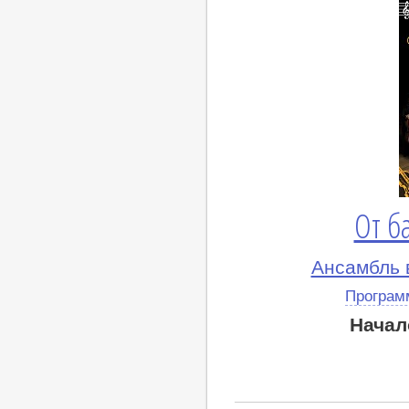
От б
Ансамбль 
Програм
Начал