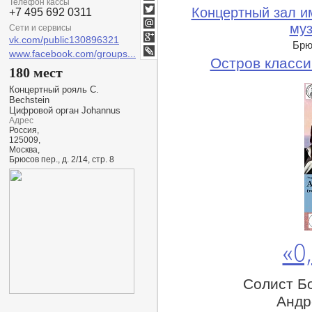
Телефон кассы
Facebook
Концертный зал им
+7 495 692 0311
Twitter
муз
Сети и сервисы
Мой
vk.com/public130896321
Мир
Брюс
Google+
www.facebook.com/groups...
Остров класси
lj
180 мест
Концертный рояль С.
Bechstein
Цифровой орган Johannus
Адрес
Россия,
125009,
Москва,
Брюсов пер., д. 2/14, стр. 8
«О,
Солист Б
Андр