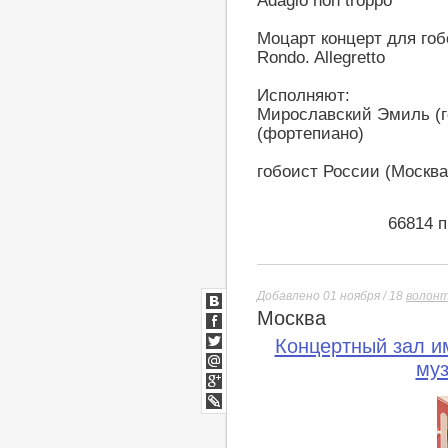
Adagio non troppo
Моцарт концерт для гобо
Rondo. Allegretto
Исполняют:
Мирославский Эмиль (г
(фортепиано)
гобоист России (Москва
66814 
Добавлено 01 ноября / 18
волон
Москва
ВКонтакте
Facebook
Концертный зал им
Twitter
муз
Мой
Мир
Google+
lj