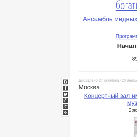
богат
Ансамбль медных
Програм
Начал
8
Добавлено 27 октября / 23
diank
Москва
ВКонтакте
Facebook
Концертный зал им
Twitter
муз
Мой
Мир
Брюс
Google+
lj