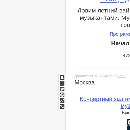
Ловим летний ва
музыкантами. Му
гр
Програм
Начал
47
Добавлено 07 января / 25
brass
Москва
ВКонтакте
Facebook
Twitter
Концертный зал им
Мой
Мир
муз
Google+
lj
Брюс