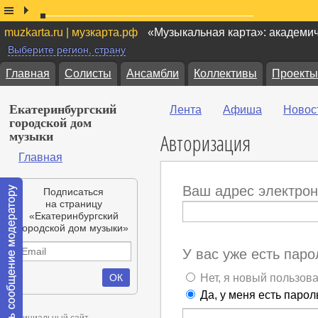
muzkarta.ru | музкарта.рф
«Музыкальная карта»: академи
Выберите регион, страну
Главная
Солисты
Ансамбли
Коллективы
Проекты
Екатеринбургский
Лента
Афиша
Новос
городской дом
Авторизация
музыки
Главная
Ваш адрес электрон
Подписаться
на страницу
«Екатеринбургский
городской дом музыки»
У вас уже есть паро
Нет, я новый пользов
Да, у меня есть парол