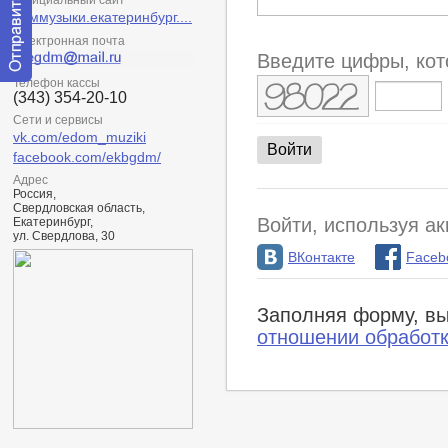
Официальный сайт
доммузыки.екатеринбург....
Электронная почта
Введите цифры, кот
Телефон кассы
Отправить
(343) 354-20-10
сообщение
модератору
Сети и сервисы
vk.com/edom_muziki
facebook.com/ekbgdm/
Адрес
Россия,
Свердловская область,
Войти, используя ак
Екатеринбург,
ул. Свердлова, 30
ВКонтакте
Faceb
Заполняя форму, вы
отношении обработ