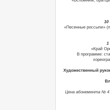
«Вспомним, братцы
10
«Песенные россыпи» (
1
«Край Оре
В программе: ст
хореогр
Художественный руко
Вл
Цена абонемента № 4 