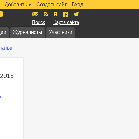
Добавить
Создать сайт
Вход
mail@muzkarta.ru
RSS
vk.com/muzkarta
fb.com/muzkarta
twitter.com/muzkarta
Поиск
Карта сайта
ции
Журналисты
Участники
татьи
 2013
и