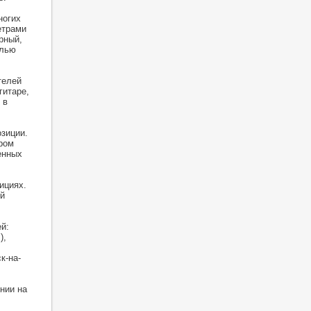
ногих
етрами
рный,
алью
телей
гитаре,
 в
зиции.
ром
енных
ициях.
й
й:
),
к-на-
нии на