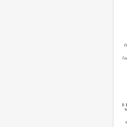
П
Го
В
т