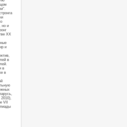
елю
тцом
и".
стронга
ки
ко
 но и
ронг
тве ХХ
ьные
ир и
ектив,
лей в
лей.
и в
же в
ой
ольную
бежных
ларусь,
2010),
е VII
мпиады
!