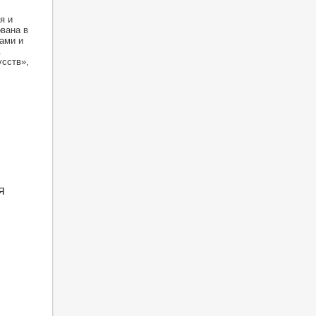
я
я и
вана в
ами и
.
усств»,
я