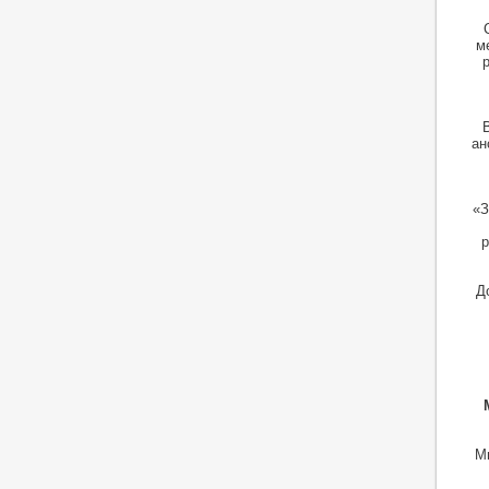
м
ан
«З
р
Д
М