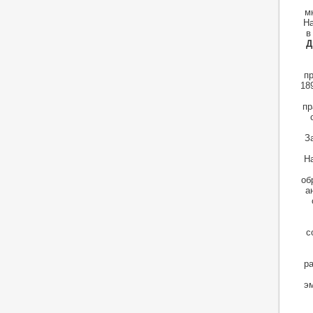
м
На
в
Д
пр
18
пр
З
На
об
а
с
р
эм