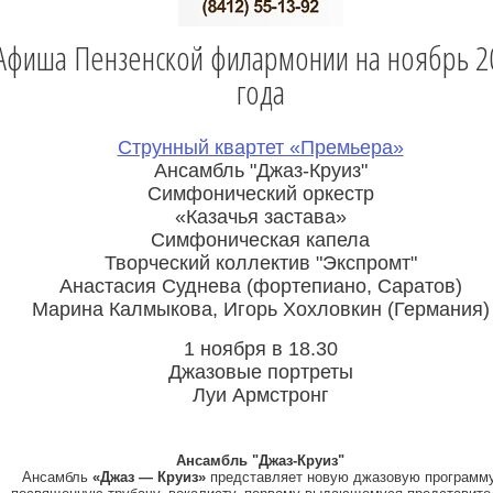
Афиша Пензенской филармонии на ноябрь 2
года
Струнный квартет «Премьера»
Ансамбль "Джаз-Круиз"
Симфонический оркестр
«Казачья застава»
Симфоническая капела
Творческий коллектив "Экспромт"
Анастасия Суднева (фортепиано, Саратов)
Марина Калмыкова, Игорь Хохловкин (Германия)
1 ноября в 18.30
Джазовые портреты
Луи Армстронг
Ансамбль "Джаз-Круиз"
Ансамбль
«Джаз — Круиз»
представляет новую джазовую программу