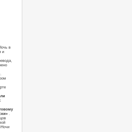
Ночь в
я и
ревода,
нено
.
ром
ерте
ели
х
ытовому
ски
»
.
цов
вой
«Ночи