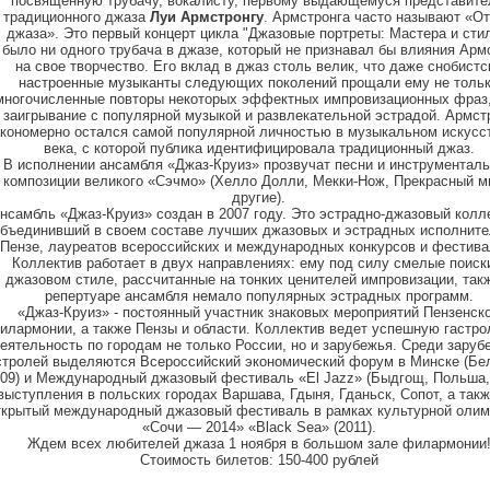
посвященную трубачу, вокалисту, первому выдающемуся представит
традиционного джаза
Луи Армстронгу
. Армстронга часто называют «О
джаза». Это первый концерт цикла "Джазовые портреты: Мастера и стил
 было ни одного трубача в джазе, который не признавал бы влияния Арм
на свое творчество. Его вклад в джаз столь велик, что даже снобистс
настроенные музыканты следующих поколений прощали ему не толь
многочисленные повторы некоторых эффектных импровизационных фраз,
заигрывание с популярной музыкой и развлекательной эстрадой. Армст
акономерно остался самой популярной личностью в музыкальном искусс
века, с которой публика идентифицировала традиционный джаз.
В исполнении ансамбля «Джаз-Круиз» прозвучат песни и инструментал
композиции великого «Сэчмо» (Хелло Долли, Мекки-Нож, Прекрасный м
другие).
нсамбль «Джаз-Круиз» создан в 2007 году. Это эстрадно-джазовый колл
бъединивший в своем составе лучших джазовых и эстрадных исполните
Пензе, лауреатов всероссийских и международных конкурсов и фестива
Коллектив работает в двух направлениях: ему под силу смелые поиск
джазовом стиле, рассчитанные на тонких ценителей импровизации, так
репертуаре ансамбля немало популярных эстрадных программ.
«Джаз-Круиз» - постоянный участник знаковых мероприятий Пензенск
илармонии, а также Пензы и области. Коллектив ведет успешную гастр
еятельность по городам не только России, но и зарубежья. Среди зару
стролей выделяются Всероссийский экономический форум в Минске (Бе
09) и Международный джазовый фестиваль «El Jazz» (Быдгощ, Польша, 
выступления в польских городах Варшава, Гдыня, Гданьск, Сопот, а такж
ткрытый международный джазовый фестиваль в рамках культурной оли
«Сочи — 2014» «Black Sea» (2011).
Ждем всех любителей джаза 1 ноября в большом зале филармонии
Стоимость билетов: 150-400 рублей