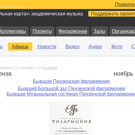
Правила
ьная карта»: академическая музыка
Поддержать проект
Коллективы
Проекты
Филармонии
Залы
Организа
а
Афиша
Новости
Видео
Аудио
Фото
С
бавлено 31 октября / 13
muzkarta
енза
ноябрь
е
Бывшая Пензенская филармония
Бывший Большой зал Пензенской филармонии
Бывшая Музыкальная гостиная Пензенской филармони