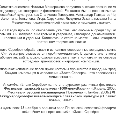
Солистка ансамбля Наталья Мещерякова получила высокое признание м
еждународных конкурсов и фестивалей. Ее талант был оценен такими м
российской культуры, как Станислав Говорухин, Александр Панкратов-Че
Валентина Толкунова, Игорь Саруханов. Людмила Зыкина назвала Нат
Мещерякову «хранительницей культурного наследия страны».
В 2008 году произошло обновление уже ставшего любимым среди слуша
самбля. Он зазвучал еще громче и увереннее, благодаря добавившимся 
клавишным и ударным. Коллектив не стоит на месте — они находятся
постоянном творческом поиске
лато-Серебро» обрабатывает и исполняет современные эстрадные компо
Синтез жанров оказывается порой неожиданным. В целом стиль, в кото
аботает ансамбль, можно охарактеризовать, как этно-поп-синтез соврем
эстрадных аранжировок и народных композиций.
ополняют исполнение песен яркие костюмы музыкантов в народных трад
Каждая композиция в исполнении «Злата-Серебра» - это своеобразны
миниспектакль.
Ансамбль «Злато-Серебро» является лауреатом различных фестивале
Фестиваля
татарской
культуры
«1000-летие
Казани»
(г.Казань, 2005г.
Фестиваля
русской
песни
народов
Поволжья
(г.Тамбов, 2008г.)
VI
Международного
фестиваля-конкурса
славянской
культуры
(г.Славянс
Кубани, 2009г.).
ы ждем всех
13
ноября
в большом зале Пензенской областной филармо
юбилейном концерте ансамбля «Злато-Серебро»!