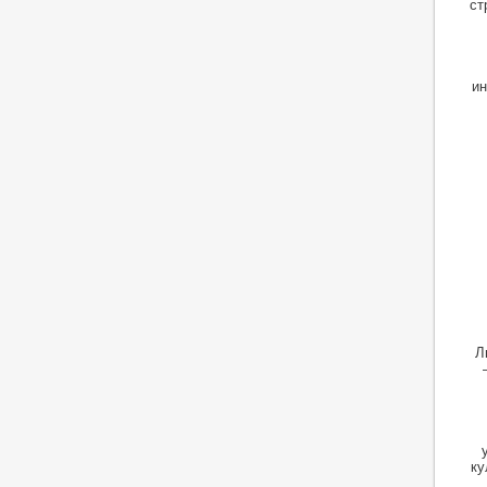
ст
ин
Л
ку