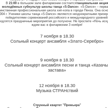
В
21:00
в большом зале филармонии состоится
танцевальная акци
молодёжных субкультур школы танца «
S-Dance
»
. «
S-Dance
» – перва
инственная профессиональная школа хип-хопа в городе Пенза. Она осно
004 г. Ученики школы танца «
S-Dance
» являются неоднократными призер
победителями соревнований российского и международного уровней
одлятся праздничные мероприятия до полуночи. Не проспите «Ночь иск
ждем вас в филармонии 3 ноября!
7 ноября в 18.30
Сольный концерт ансамбля «Злато-Серебро»
9 ноября в 18.30
Сольный концерт ансамбля песни и танца «Казачь
застава»
12 ноября в 18.30
Музыка СТРАНствий
Струнный квартет "Премьера"