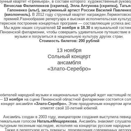
рунный квартет «Премьера», в составе которого: художественный руков
Вячеслав Филиппенков (скрипка), Элла Алтунова (скрипка), Татья
Гапоненко (альт), заслуженный артист России Василий Павленк
(виолончель).
В 2012 году струнный квартет награжден Лермонтовск
премией.Разнообразие репертуара и высокая исполнительская культур
тересное построение концертных программ — составляющие успеха анс
Мы ждем наших слушателей
12 ноября в 18.30
в музыкальной гостин
Пензенской филармонии, чтобы совершить удивительное путешествие в
музыки и погрузиться в нацональную культуру других стран.
Стоимость билетов: 200 рублей
13 ноября
Сольный концерт
ансамбля
«Злато-Серебро»
юбителей народной музыки и национальных традиций ждет настоящий п
—
13
ноября
на сцене Пензенской областной филармонии состоится со
концерт ансамбля
«Злато-Серебро».
Этим праздничным концертом арт
отметят свой 10-летний юбилей.
Ансамбль создан в 2003 году, инициатором создания выступила певиц
уникальным голосом
Наталья
Мещерякова
. Ансамбль знакомит слушате
льтурным песенным наследие, исполняя на концертах русские народные
Также в репертуаре есть романсы, произведения современных авторо