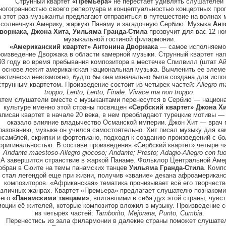
Струнный квартет
«Премьера»
не перестает удивлять слушателей
ногогранностью своего репертуара и концептуальностью концертных про
 этот раз музыканты предлагают отправиться в путешествие на волнах 
 солнечную Америку, жаркую Панаму и загадочную Сербию. Музыка
Ант
воржака, Джона Хита, Уильяма Гранда-Стила
прозвучит для вас 12 но
музыкальной гостиной филармонии.
«Американский квартет» Антонина Дворжака
— самое исполняемо
оизведение Дворжака в области камерной музыки. Струнный квартет нап
93 году во время пребывания композитора в местечке Спилвилл (штат Ай
основе лежит американская национальная музыка. Вычленить ее элем
актически невозможно, будто бы она изначально была создана для испо
струнным квартетом. Произведение состоит из четырех частей:
Allegro m
troppo, Lento, Lento, Finale. Vivace ma non troppo.
атем слушатели вместе с музыкантами перенесутся в Сербию — национ
культуре именно этой страны посвящен
«Сербский квартет» Джона Хи
писан квартет в начале 20 века, в нем преобладают турецкие мотивы — 
оказало влияние владычество Османской империи. Джон Хит — врач 
разованию, музыке он учился самостоятельно. Хит писал музыку для к
нсамблей, скрипки и фортепиано, подходя к созданию произведений с б
оригинальностью. В составе произведения «Сербский квартет» четыре ч
Andante maestoso-Allegro giocoso; Andante; Presto; Adagio-Allegro con fu
А завершится странствие в жаркой Панаме. Фольклор Центральной Аме
обран в Сюите на темы панамских танцев
Уильяма Гранда-Стила
. Комп
стал легендой еще при жизни, получив «звание» декана афроамерикан
композиторов. «Африканская» тематика пронизывает всё его творчеств
азличных жанрах. Квартет «Премьера» предлагает слушателю познакоми
его
«Панамскими танцами»
, впитавшими в себя дух этой страны, чувст
оции её жителей, которые композитор вложил в музыку. Произведение с
из четырёх частей:
Tamborito, Mejorana, Punto, Cumbia
.
Перенестись из зала филармонии в далекие страны поможет слушате