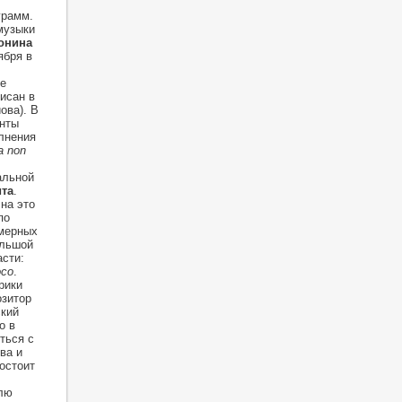
грамм.
музыки
онина
ября в
е
исан в
ова). В
енты
лнения
a non
альной
та
.
на это
по
амерных
ольшой
асти:
oco
.
рики
озитор
ский
о в
ться с
ва и
остоит
лю