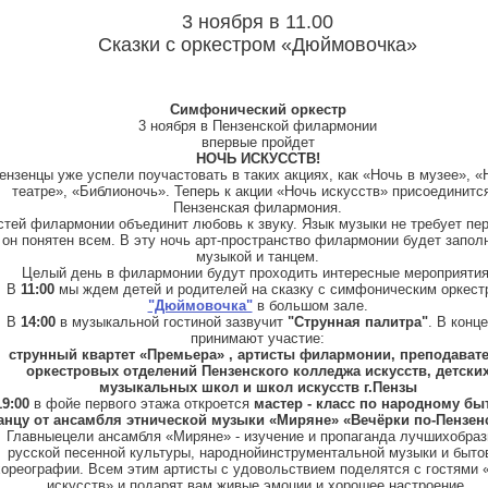
3 ноября в 11.00
Сказки с оркестром «Дюймовочка»
Симфонический оркестр
3 ноября в Пензенской филармонии
впервые пройдет
НОЧЬ ИСКУССТВ!
ензенцы уже успели поучастовать в таких акциях, как «Ночь в музее», «
театре», «Библионочь». Теперь к акции
«Ночь искусств» присоединитс
Пензенская филармония.
стей филармонии объединит любовь к звуку. Язык музыки не требует пе
он понятен всем. В эту ночь арт-пространство филармонии будет запол
музыкой и танцем.
Целый день в филармонии будут проходить интересные мероприятия
В
11:00
мы ждем детей и родителей на сказку с симфоническим оркест
"Дюймовочка"
в большом зале.
В
14:00
в музыкальной гостиной зазвучит
"Струнная палитра"
. В конц
принимают участие:
струнный квартет
«
Премьера
»
, артисты филармонии, преподават
оркестровых отделений Пензенского колледжа искусств, детски
музыкальных школ и школ искусств г.Пензы
19:00
в фойе первого этажа откроется
мастер - класс по народному б
анцу от ансамбля этнической музыки «Миряне»
«
Вечёрки по-Пензен
Главные
цели
ансамбля
«Миряне»
-
изучение
и
пропаганда
лучших
образ
русской
песенной
культуры,
народной
инструментальной
музыки
и
быто
хореографии. Всем этим артисты с удовольствием поделятся с гостями 
искусств» и подарят вам живые эмоции и хорошее настроение.