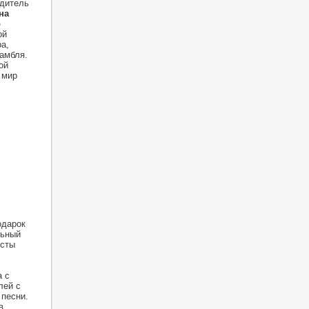
одитель
на
о
ой
а,
амбля.
ой
 мир
одарок
льный
исты
а с
лей с
 песни.
в.