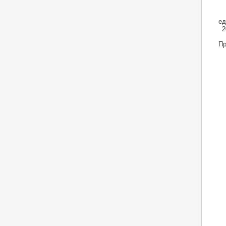
ед
2
Пр