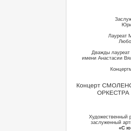
Заслуж
Юри
Лауреат М
Любо
Дважды лауреат 
имени Анастасии Вял
Концерт
Концерт СМОЛЕН
ОРКЕСТРА 
Художественный р
заслуженный арт
«С ю