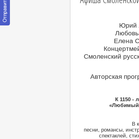
Юрий 
Отправить
Любовь
сообщение
модератору
Елена С
Концертме
Cмоленский русск
Авторская про
К 1150 -
«Любимый 
В 
песни, романсы, инст
спектаклей, сти