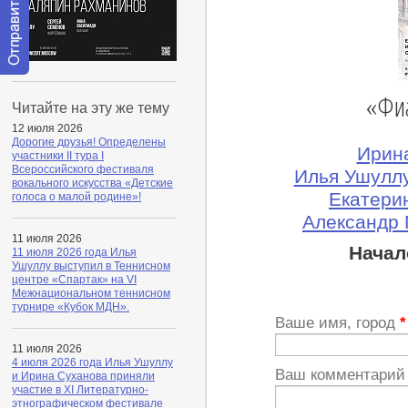
Отправить
«Фи
сообщение
Читайте на эту же тему
модератору
12 июля 2026
Дорогие друзья! Определены
Ирина
участники II тура I
Всероссийского фестиваля
Илья Ушуллу
вокального искусства «Детские
Екатери
голоса о малой родине»!
Александр 
11 июля 2026
Начал
11 июля 2026 года Илья
Ушуллу выступил в Теннисном
центре «Спартак» на VI
Межнациональном теннисном
турнире «Кубок МДН».
Ваше имя, город
*
11 июля 2026
4 июля 2026 года Илья Ушуллу
Ваш комментари
и Ирина Суханова приняли
участие в XI Литературно-
этнографическом фестивале