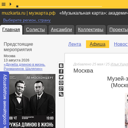
muzkarta.ru | музкарта.рф
«Музыкальная карта»: академи
Выберите регион, страну
Главная
Солисты
Ансамбли
Коллективы
Проекты
Предстоящие
Лента
Афиша
Новос
мероприятия
Москва
13 августа 2026
Добавлено 25 мая / 25
Илья Ушу
«Дружба длиною в жизнь.
Рахманинов. Шаляпин»
Москва
ВКонтакте
Facebook
Музей-
Twitter
(Москв
Мой
Мир
Google+
lj