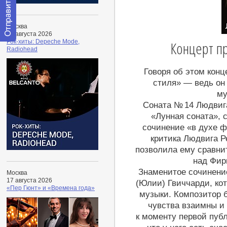
Москва
15 августа 2026
Рок-хиты: Depeche Mode,
Концерт пр
Отправить
Radiohead
сообщение
модератору
Говоря об этом конц
стиля» — ведь он
му
Соната № 14 Людвига
«Лунная соната», 
сочинение «в духе ф
критика Людвига Р
позволила ему сравни
над Фир
Знаменитое сочинени
Москва
17 августа 2026
(Юлии) Гвиччарди, кот
«Пер Гюнт» и «Времена года»
музыки. Композитор б
чувства взаимны и 
к моменту первой публ