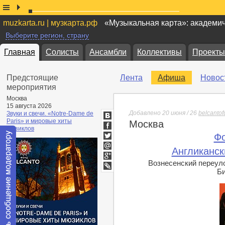
muzkarta.ru | музкарта.рф
«Музыкальная карта»: академи
Выберите регион, страну
Главная
Солисты
Ансамбли
Коллективы
Проекты
Предстоящие
Лента
Афиша
Новос
мероприятия
Москва
15 августа 2026
Добавлено 20 июня / 26
belcanto
Звуки и свечи. «Notre-Dame de
Paris» и мировые хиты
Москва
ВКонтакте
мюзиклов
Facebook
Фо
Twitter
Англиканск
Мой
Мир
Вознесенский переуло
Google+
Би
lj