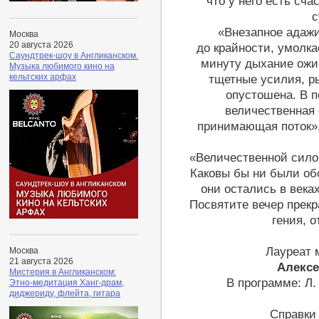
что у него есть сч
с
«Внезапное адаж
Москва
20 августа 2026
до крайности, умолка
Саундтрек-шоу в Англиканском.
минуту дыхание ожив
Музыка любимого кино на
кельтских арфах
тщетные усилия, ры
опустошена. В п
величественная
принимающая поток»
«Величественной силой
Каковы бы ни были об
они остались в века
Посвятите вечер прек
гения, 
Лауреат 
Москва
21 августа 2026
Алексе
Мистерия в Англиканском:
В программе: Л.
Этно-медитация Ханг-драм,
диджериду, флейта, гитара
Справки 