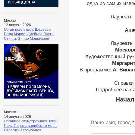
одна из самых изве
Лауреаты
Москва
12 августа 2026
Ана
Орган рояль шоу: Шедевры
Поля Мориа, Джеймса Ласта,
Стинга, Эннио Морриконе
Лауреаты
Москов
Художественный рук
Маргари
В программе:
А. Вивал
Справки 
Подробнее на с
Начал
Москва
14 августа 2026
Органное саундтрек-шоу. Твин
Ваше имя, город
*
Пикс, Пираты карибского моря,
Берегись автомобиля