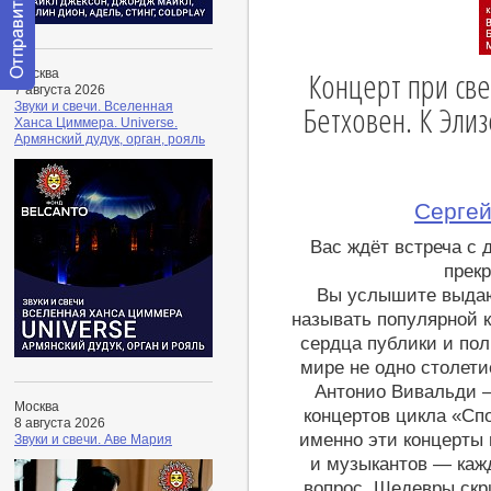
Концерт при све
Москва
7 августа 2026
Отправить
Бетховен. К Эли
Звуки и свечи. Вселенная
сообщение
Ханса Циммера. Universe.
модератору
Армянский дудук, орган, рояль
Сергей
Вас ждёт встреча с 
прек
Вы услышите выдаю
называть популярной к
сердца публики и по
мире не одно столети
Антонио Вивальди 
Москва
концертов цикла «Сп
8 августа 2026
именно эти концерты
Звуки и свечи. Аве Мария
и музыкантов — кажд
вопрос. Шедевры скр