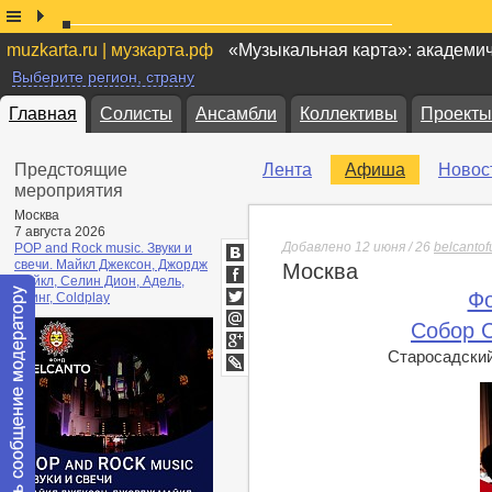
muzkarta.ru | музкарта.рф
«Музыкальная карта»: академи
Выберите регион, страну
Главная
Солисты
Ансамбли
Коллективы
Проекты
Предстоящие
Лента
Афиша
Новос
мероприятия
Москва
7 августа 2026
Добавлено 12 июня / 26
belcanto
POP and Rock music. Звуки и
свечи. Майкл Джексон, Джордж
Москва
ВКонтакте
Майкл, Селин Дион, Адель,
Facebook
Фо
Стинг, Coldplay
Twitter
Собор 
Мой
Мир
Старосадский 
Google+
lj