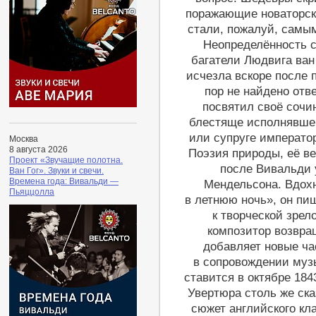
поражающие новаторск
стали, пожалуй, самы
Неопределённость 
багатели Людвига ван
исчезла вскоре после 
пор не найдено отв
посвятил своё сочи
блестяще исполнявшей
или супруге император
Москва
8 августа 2026
Поэзия природы, её ве
Проект «Звучащие полотна.
после Вивальди 
Ван Гог». Звуки и свечи.
Времена года: Вивальди —
Мендельсона. Вдох
Пьяццолла
в летнюю ночь», он пи
к творческой зрел
композитор возвра
добавляет новые ча
в сопровождении муз
ставится в октябре 184
Увертюра столь же ска
сюжет английского кл