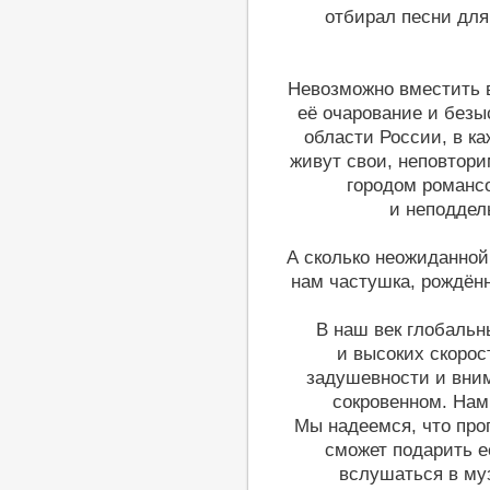
отбирал песни для
Невозможно вместить в
её очарование и безы
области России, в к
живут свои, неповтор
городом романсо
и неподдел
А сколько неожиданной
нам частушка, рождё
В наш век глобальн
и высоких скорос
задушевности и вним
сокровенном. Нам
Мы надеемся, что про
сможет подарить её
вслушаться в муз