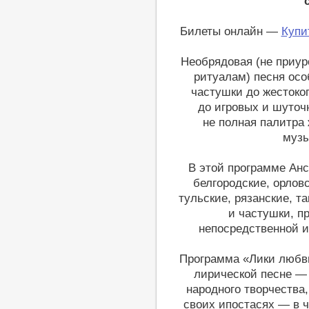
Билеты онлайн —
Купи
Необрядовая (не приур
ритуалам) песня осо
частушки до жестоког
до игровых и шуточ
не полная палитра
музы
В этой программе Анс
белгородские, орловс
тульские, рязанские, т
и частушки, 
непосредственной и
Программа «Лики любв
лирической песне —
народного творчества
своих ипостасях — в 