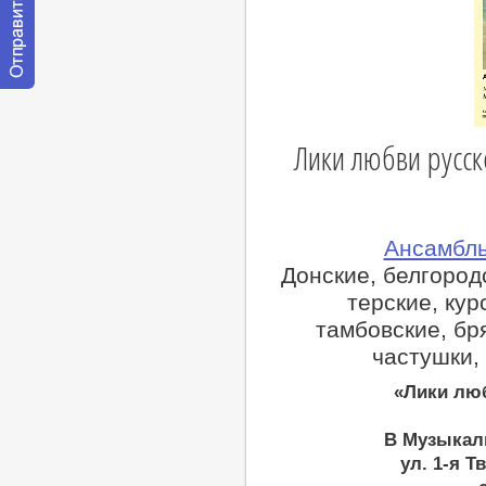
Отправить
сообщение
модератору
Лики любви русс
Ансамбль
Донские, белгород
терские, кур
тамбовские, бр
частушки,
«Лики люб
В Музыкаль
ул. 1-я Т