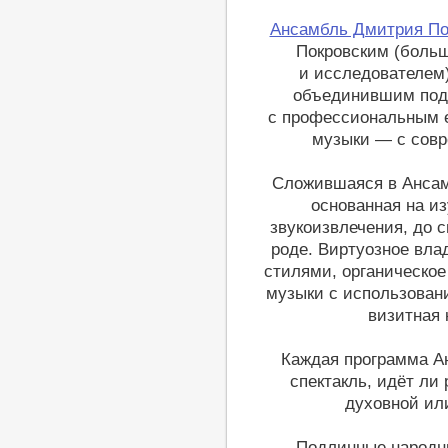
Ансамбль Дмитрия По
Покровским (боль
и исследователем)
объединившим подл
с профессиональным е
музыки — с совр
Сложившаяся в Ансам
основанная на и
звукоизвлечения, до 
роде. Виртуозное вл
стилями, органическое
музыки с использова
визитная 
Каждая программа А
спектакль, идёт ли
духовной ил
Подлинные народны