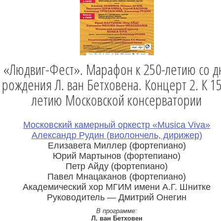
«Людвиг-Фест». Марафон к 250-летию со д
рождения Л. ван Бетховена. Концерт 2. К 1
летию Московской консерватории
Московский камерный оркестр «Musica Viva»
Александр Рудин (виолончель, дирижер)
Елизавета Миллер (фортепиано)
Юрий Мартынов (фортепиано)
Петр Айду (фортепиано)
Павел Мнацаканов (фортепиано)
Академический хор МГИМ имени А.Г. Шнитке
Руководитель — Дмитрий Онегин
В программе:
Л. ван Бетховен