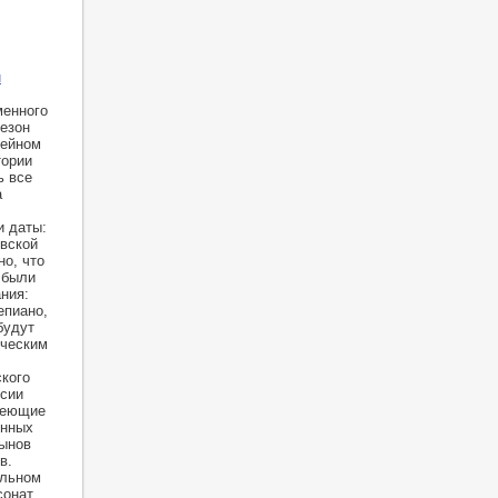
и
менного
езон
лейном
тории
ь все
а
и даты:
овской
но, что
 были
ния:
епиано,
будут
рческим
ского
ссии
деющие
инных
ынов
в.
альном
сонат