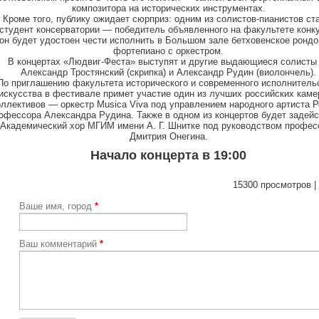
композитора на исторических инструментах.
Кроме того, публику ожидает сюрприз: одним из солистов-пианистов ст
студент консерватории — победитель объявленного на факультете конку
он будет удостоен чести исполнить в Большом зале бетховенское рондо
фортепиано с оркестром.
В концертах «Людвиг-Феста» выступят и другие выдающиеся солист
Александр Тростянский (скрипка) и Александр Рудин (виолончель).
По приглашению факультета исторического и современного исполнитель
искусства в фестивале примет участие один из лучших российских кам
оллективов — оркестр Musica Viva под управлением народного артиста Р
офессора Александра Рудина. Также в одном из концертов будет задей
Академический хор МГИМ имени А. Г. Шнитке под руководством профес
Дмитрия Онегина.
Начало концерта в 19:00
15300 просмотров |
Ваше имя, город
*
Ваш комментарий
*