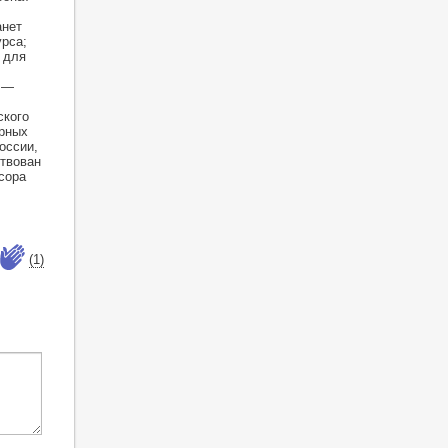
анет
рса;
 для
ы —
ского
ерных
оссии,
ствован
сора
(1)