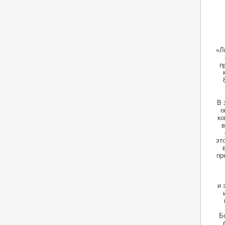
«Л
п
В 
о
ко
в
эт
пр
и 
Б