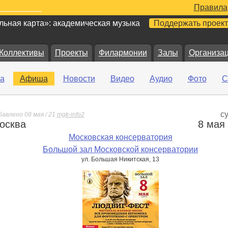
Правила
ьная карта»: академическая музыка
Поддержать проект
Коллективы
Проекты
Филармонии
Залы
Организа
а
Афиша
Новости
Видео
Аудио
Фото
С
с
бавлено 08 мая / 21
mgk-info2
осква
8 мая
е
Московская консерватория
Большой зал Московской консерватории
ул. Большая Никитская, 13