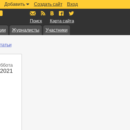
Добавить
Создать сайт
Вход
mail@muzkarta.ru
RSS
vk.com/muzkarta
fb.com/muzkarta
twitter.com/muzkarta
Поиск
Карта сайта
ции
Журналисты
Участники
татьи
уббота
 2021