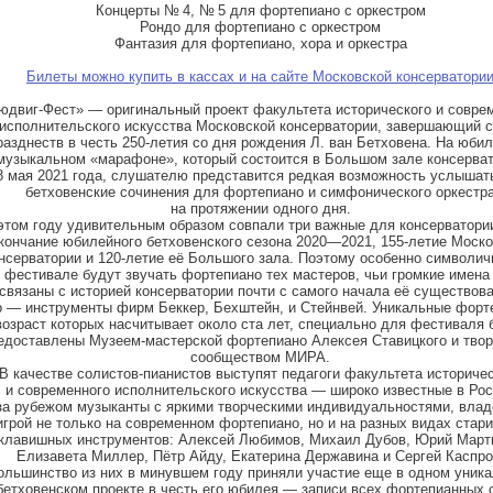
Концерты № 4, № 5 для фортепиано с оркестром
Рондо для фортепиано с оркестром
Фантазия для фортепиано, хора и оркестра
Билеты можно купить в кассах и на сайте Московской консерватори
юдвиг-Фест» — оригинальный проект факультета исторического и совре
исполнительского искусства Московской консерватории, завершающий с
разднеств в честь 250-летия со дня рождения Л. ван Бетховена. На юби
музыкальном «марафоне», который состоится в Большом зале консерва
8 мая 2021 года, слушателю представится редкая возможность услышат
бетховенские сочинения для фортепиано и симфонического оркестр
на протяжении одного дня.
этом году удивительным образом совпали три важные для консерватори
кончание юбилейного бетховенского сезона 2020—2021, 155-летие Моск
нсерватории и 120-летие её Большого зала. Поэтому особенно символич
 фестивале будут звучать фортепиано тех мастеров, чьи громкие имена
связаны с историей консерватории почти с самого начала её существова
о — инструменты фирм Беккер, Бехштейн, и Стейнвей. Уникальные форт
возраст которых насчитывает около ста лет, специально для фестиваля 
едоставлены Музеем-мастерской фортепиано Алексея Ставицкого и тво
сообществом МИРА.
В качестве солистов-пианистов выступят педагоги факультета историче
и современного исполнительского искусства — широко известные в Ро
за рубежом музыканты с яркими творческими индивидуальностями, вла
игрой не только на современном фортепиано, но и на разных видах стар
клавишных инструментов: Алексей Любимов, Михаил Дубов, Юрий Март
Елизавета Миллер, Пётр Айду, Екатерина Державина и Сергей Каспро
ольшинство из них в минувшем году приняли участие еще в одном уник
бетховенском проекте в честь его юбилея — записи всех фортепианных 