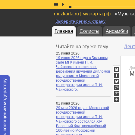
muzkarta.ru | музкарта.рф
«Музыкал
Выберите регион, страну
Главная
Солисты
Ансамбли
Читайте на эту же тему
Лент
25 июня 2026
19 июня 2026 года в Большом
зале МГК имени П. И.
Чайковского состоялась
До
церемония вручения дипломов
М
ВКонтакт
выпускникам Московской
Facebook
государственной
консерватории имени П. И.
Twitter
Чайковского.
Мой
Мир
Google+
01 июня 2026
lj
29 мая 2026 года в Московской
государственной
консерватории имени П. И.
Чайковского состоялся XIV
Весенний бал, посвящённый
160-летию Московской