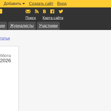
Добавить
Создать сайт
Вход
mail@muzkarta.ru
RSS
vk.com/muzkarta
fb.com/muzkarta
twitter.com/muzkarta
Поиск
Карта сайта
ции
Журналисты
Участники
татьи
уббота
 2026