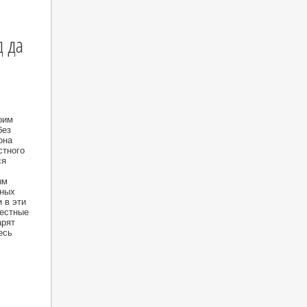
д да
оим
без
она
стного
ся
ым
чных
 в эти
вестные
арят
есь