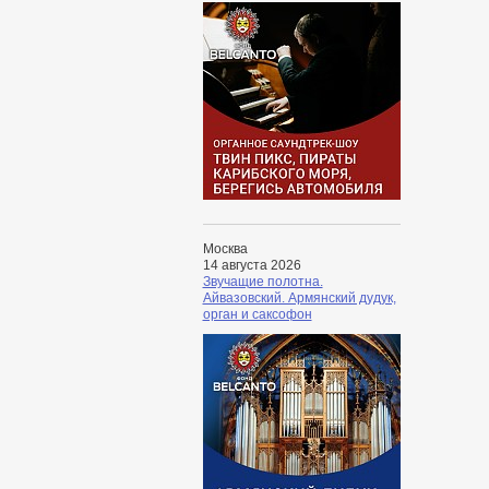
Москва
14 августа 2026
Звучащие полотна.
Айвазовский. Армянский дудук,
орган и саксофон