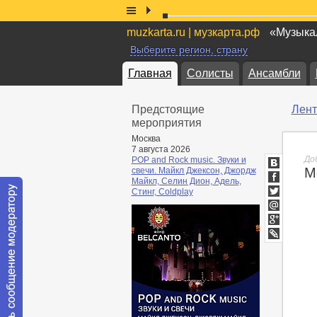
muzkarta.ru | музкарта.рф
«Музыкал
Выберите регион, страну
Главная
Солисты
Ансамбли
Предстоящие
Лент
мероприятия
Москва
7 августа 2026
До
POP and Rock music. Звуки и
М
свечи. Майкл Джексон, Джордж
ВКонтакт
Майкл, Селин Дион, Адель,
Facebook
Стинг, Coldplay
Twitter
Мой
Мир
Google+
lj