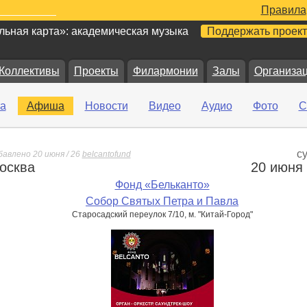
Правила
ьная карта»: академическая музыка
Поддержать проект
Коллективы
Проекты
Филармонии
Залы
Организа
а
Афиша
Новости
Видео
Аудио
Фото
С
с
бавлено 20 июня / 26
belcantofund
осква
20 июня
е
Фонд «Бельканто»
Собор Святых Петра и Павла
Старосадский переулок 7/10, м. "Китай-Город"