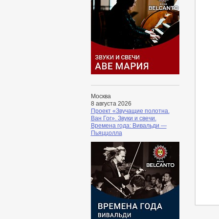
Москва
8 августа 2026
Проект «Звучащие полотна.
Ван Гог». Звуки и свечи.
Времена года: Вивальди —
Пьяццолла