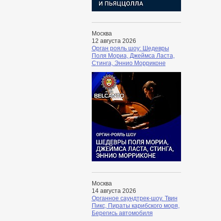
Москва
12 августа 2026
Орган рояль шоу: Шедевры
Поля Мориа, Джеймса Ласта,
Стинга, Эннио Морриконе
Москва
14 августа 2026
Органное саундтрек-шоу. Твин
Пикс, Пираты карибского моря,
Берегись автомобиля