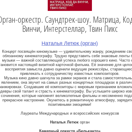
Орган-оркестр. Саундтрек-шоу. Матрица, Ко
Винчи, Интерстеллар, Твин Пикс
Наталья Летюк (орган)
Концерт посвящён киномузыке — удивительному жанру, рождением св
обязанному кинематографу. Трудно представить себе знаковые ленты 
музыки — важной составляющей успеха любого хорошего кино. Часто 
тановится настоящей визитной карточкой фильма. Её значение для цело
восприятия замысла давно оценили ведущие режиссёры, старающие
привлекать к сотрудничеству известных композиторов.
Музыка кино давно шагнула за рамки экранов и стала самостоятельн
явлением, она звучит на самых разных концертных площадках в разли
ранжировках. Создавшие её композиторы с мировым признанием вложили
девры свой талант и страсть к кинематографу. Вы услышите широко из
сочинения, которые напомнят великолепные фильмы и несомненно под
прекрасное настроение. Окунитесь в романтичную атмосферу, зарядит
позитивными эмоциями!
Лауреаты Международных и всероссийских конкурсов
Наталья Летюк
орган
Камерный оркестр «Бельканто»