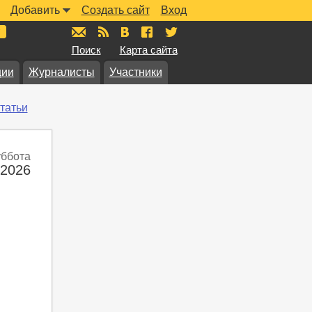
Добавить
Создать сайт
Вход
mail@muzkarta.ru
RSS
vk.com/muzkarta
fb.com/muzkarta
twitter.com/muzkarta
Поиск
Карта сайта
ции
Журналисты
Участники
татьи
уббота
 2026