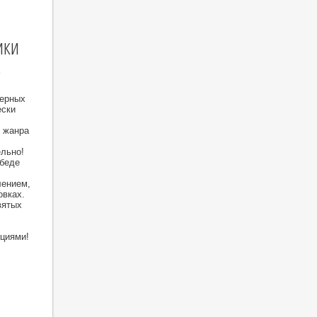
ики
в
верных
ески
о жанра
ельно!
обеде
лением,
овках.
вятых
циями!