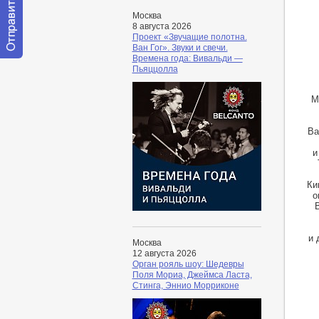
Москва
8 августа 2026
Проект «Звучащие полотна.
Ван Гог». Звуки и свечи.
Времена года: Вивальди —
Отправить
Пьяццолла
сообщение
модератору
М
Ва
и
Ки
о
и 
Москва
12 августа 2026
Орган рояль шоу: Шедевры
Поля Мориа, Джеймса Ласта,
Стинга, Эннио Морриконе