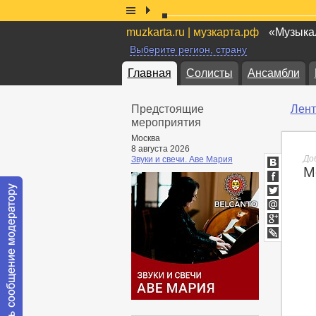
muzkarta.ru | музкарта.рф
«Музыкал
Выберите регион, страну
Главная
Солисты
Ансамбли
Предстоящие
Лент
мероприятия
Москва
8 августа 2026
До
Звуки и свечи. Аве Мария
М
ВКонтакт
Facebook
Twitter
Мой
Мир
Google+
lj