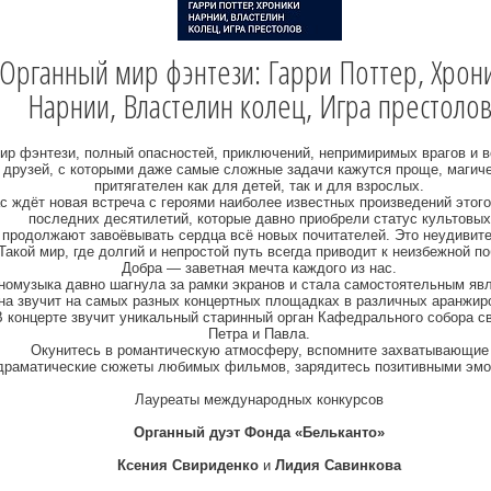
Органный мир фэнтези: Гарри Поттер, Хрон
Нарнии, Властелин колец, Игра престоло
ир фэнтези, полный опасностей, приключений, непримиримых врагов и 
друзей, с которыми даже самые сложные задачи кажутся проще, магич
притягателен как для детей, так и для взрослых.
с ждёт новая встреча с героями наиболее известных произведений этог
последних десятилетий, которые давно приобрели статус культовых
 продолжают завоёвывать сердца всё новых почитателей. Это неудивит
Такой мир, где долгий и непростой путь всегда приводит к неизбежной п
Добра — заветная мечта каждого из нас.
номузыка давно шагнула за рамки экранов и стала самостоятельным яв
на звучит на самых разных концертных площадках в различных аранжир
В концерте звучит уникальный старинный орган Кафедрального собора с
Петра и Павла.
Окунитесь в романтическую атмосферу, вспомните захватывающие
драматические сюжеты любимых фильмов, зарядитесь позитивными эмо
Лауреаты международных конкурсов
Органный дуэт Фонда «Бельканто»
Ксения Свириденко
и
Лидия Савинкова