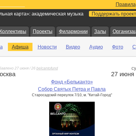
Правила
ьная карта»: академическая музыка
Поддержать проект
Коллективы
Проекты
Филармонии
Залы
Организа
а
Афиша
Новости
Видео
Аудио
Фото
С
с
бавлено 27 июня / 26
belcantofund
осква
27 июня
е
Фонд «Бельканто»
Собор Святых Петра и Павла
Старосадский переулок 7/10, м. "Китай-Город"