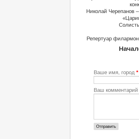
кон
Николай Черепанов –
«Цариц
Солисты
Репертуар филармони
Начал
Ваше имя, город
*
Ваш комментари