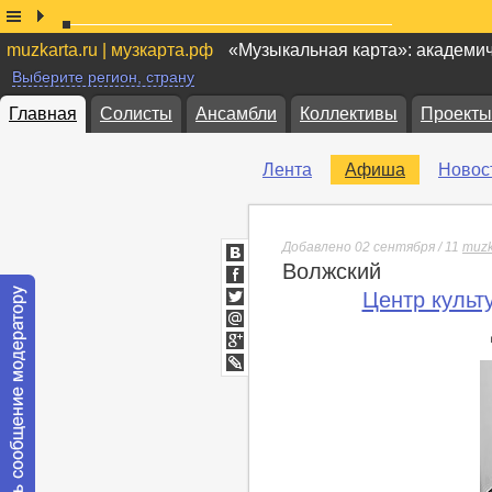
muzkarta.ru | музкарта.рф
«Музыкальная карта»: академи
Выберите регион, страну
Главная
Солисты
Ансамбли
Коллективы
Проекты
Лента
Афиша
Новос
Добавлено 02 сентября / 11
muzk
Волжский
ВКонтакте
Facebook
Центр культ
Twitter
Мой
Мир
Google+
lj