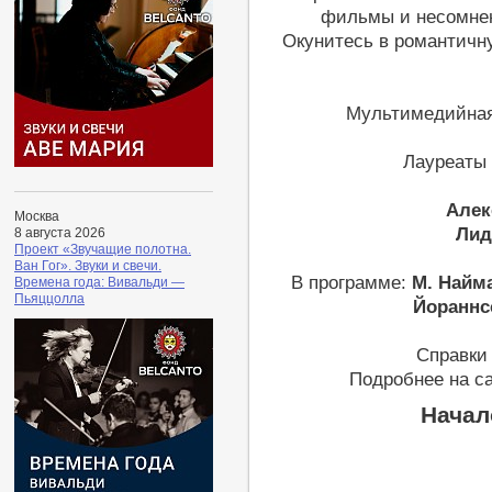
фильмы и несомнен
Окунитесь в романтичн
Мультимедийна
Лауреаты
Алек
Москва
Лид
8 августа 2026
Проект «Звучащие полотна.
Ван Гог». Звуки и свечи.
В программе:
М. Найма
Времена года: Вивальди —
Пьяццолла
Йораннсс
Справки 
Подробнее на с
Начал