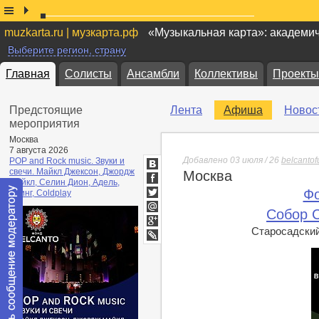
muzkarta.ru | музкарта.рф
«Музыкальная карта»: академи
Выберите регион, страну
Главная
Солисты
Ансамбли
Коллективы
Проекты
Предстоящие
Лента
Афиша
Новос
мероприятия
Москва
7 августа 2026
Добавлено 03 июля / 26
belcanto
POP and Rock music. Звуки и
свечи. Майкл Джексон, Джордж
Москва
ВКонтакте
Майкл, Селин Дион, Адель,
Facebook
Фо
Стинг, Coldplay
Twitter
Собор 
Мой
Мир
Старосадский 
Google+
lj