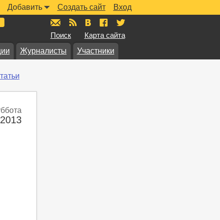
Добавить
Создать сайт
Вход
mail@muzkarta.ru
RSS
vk.com/muzkarta
fb.com/muzkarta
twitter.com/muzkarta
Поиск
Карта сайта
ции
Журналисты
Участники
татьи
уббота
 2013