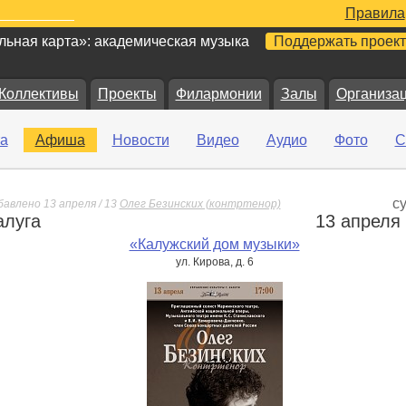
Правила
ьная карта»: академическая музыка
Поддержать проект
Коллективы
Проекты
Филармонии
Залы
Организа
а
Афиша
Новости
Видео
Аудио
Фото
С
с
бавлено 13 апреля / 13
Олег Безинских (контртенор)
алуга
13 апреля
е
«Калужский дом музыки»
ул. Кирова, д. 6