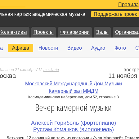
Правила
ьная карта»: академическая музыка
Поддержать проект
Коллективы
Проекты
Филармонии
Залы
Организа
а
Афиша
Новости
Видео
Аудио
Фото
С
воскр
бавлено 21 октября / 12
muzkarta
осква
11 ноября
е
Московский Международный Дом Музыки
Камерный зал ММДМ
Космодамианская набережная, дом 52, строение 8
Вечер камерной музыки
Алексей Гориболь (фортепиано)
Рустам Комачков (виолончель)
Бетховен. 12 вариаций на тему из оратории «Иуда Маккавей» Гендел