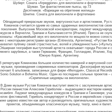
Шуберт. Соната «Arpeggione» для виолончели и фортепиано
Шуман. Три фантастические пьесы, ор.73
Десятников. «Вариации на обретение жилища»
Шнитке. Соната для виолончели и фортепиано
Обладающий прекрасным звуком, виртуозностью и артистизмом, Руст
Комачков считается одним из самых одаренных виолончелистов свое
поколения. Выпускник Московской консерватории, лауреат междунаро
нкурсов в Верчелли, Трапани и Кальтаниссетте (Италия). Пресса не скуп
похвалы: «Красивейший звук его виолончели по мощности можно сопост
же с некоторыми регистрами органа» (Entrevista, Аргентина); «Рустам К
захватил публику своей страстностью, волей и убежденностью» («Культу
Обширная география выступлений артиста охватывает города России и 
ижнего зарубежья, а также Германию, Францию, Голландию, Италию, Хо
Южную Корею, Аргентину.
В репертуаре Комачкова большое количество камерной и виртуозной со
музыки, произведения современных композиторов. Дискография музык
ключает 6 альбомов, записанных для фирм «Мелодия», Classical Record
 Sonic-Solution и Bohemia Music. Один из последних сольных проектов –
«Скрипичные шедевры на виолончели».
В Доме музыки Рустам Комачков выступит вместе с заслуженным арти
России пианистом Алексеем Гориболем – выдающимся мастером камер
нсамбля. Лауреат международных конкурсов в Трапани и Ганновере, уча
ногих фестивалей, Гориболь концертирует в России и европейских стран
акже широко известен как автор и руководитель оригинальных художест
проектов, объединяющих классическую музыку, театр, кино и балет.
рограмму отличает стилистическое разнообразие: популярные романтич