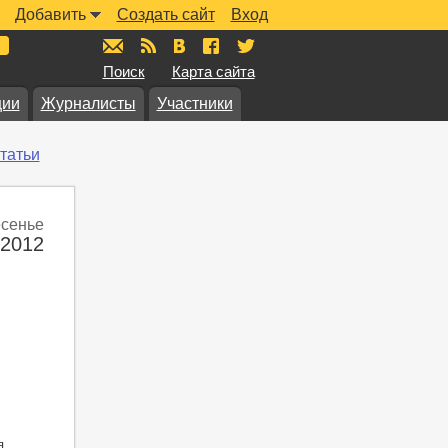
Добавить
Создать сайт
Вход
mail@muzkarta.ru
RSS
vk.com/muzkarta
fb.com/muzkarta
twitter.com/muzkarta
Поиск
Карта сайта
ции
Журналисты
Участники
татьи
есенье
 2012
я