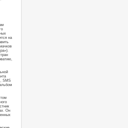
ам
го
дных
ится на
авить
омачков
ра»).
стран
рватию,
льной
анта
s, SMS
 альбом
стом
ного
стник
ах. Он
венных
еские