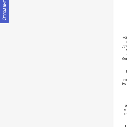
Отправить
сообщение
модератору
ко
да
бл
в
by
а
м
т
П