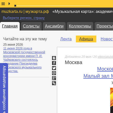
muzkarta.ru | музкарта.рф
«Музыкальная карта»: академи
Выберите регион, страну
Главная
Солисты
Ансамбли
Коллективы
Проекты
Читайте на эту же тему
Лента
Афиша
Новос
25 июня 2026
11 июня 2026 года в
Московской государственной
консерватории имени П. И.
Добавлено 20 мая / 26
viktoriatuls
Чайковского состоялось
Москва
ВКонтакте
заседание Президиума
Facebook
Московского музыкального
Моско
общества.
Twitter
Малый зал М
Мой
Мир
Google+
lj