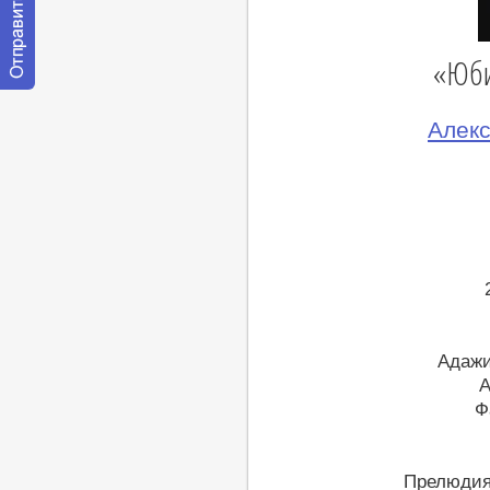
«Юби
Отправить
сообщение
Алекс
модератору
Адажи
А
Ф
Прелюдия