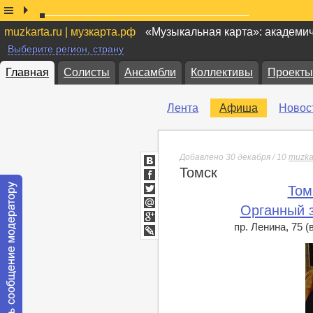
muzkarta.ru | музкарта.рф
«Музыкальная карта»: академи
Выберите регион, страну
Главная
Солисты
Ансамбли
Коллективы
Проекты
Лента
Афиша
Новос
Добавлено 30 декабря / 10
muzka
Томск
ВКонтакте
Facebook
Том
Twitter
Органный 
Мой
Мир
пр. Ленина, 75 
Google+
lj