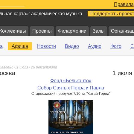
Правила
ьная карта»: академическая музыка
Поддержать проект
Коллективы
Проекты
Филармонии
Залы
Организа
а
Афиша
Новости
Видео
Аудио
Фото
С
бавлено 01 июля / 26
belcantofund
осква
1 июля
е
Фонд «Бельканто»
Собор Святых Петра и Павла
Старосадский переулок 7/10, м. "Китай-Город"