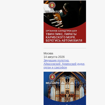
Москва
14 августа 2026
Звучащие полотна.
Айвазовский. Армянский дудук,
орган и саксофон