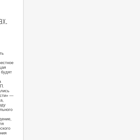
ах.
ть
вестное
щая
 будят
а
П.
ались
ости» —
а,
оду
льного
дение,
ля
ского
ения