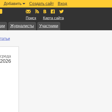
Добавить
Создать сайт
Вход
mail@muzkarta.ru
RSS
vk.com/muzkarta
fb.com/muzkarta
twitter.com/muzkarta
Поиск
Карта сайта
ции
Журналисты
Участники
татьи
среда
 2026