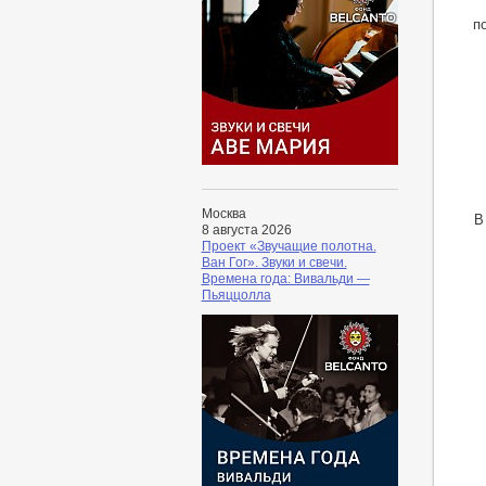
п
Москва
В
8 августа 2026
Проект «Звучащие полотна.
Ван Гог». Звуки и свечи.
Времена года: Вивальди —
Пьяццолла