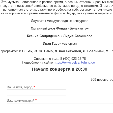
Эта музыка, написанная в разное время, в разных странах и разных жа
ользуется неизменной любовью во всём мире не одно столетие. Этим ве
исполненная в стенах старинного собора на трёх органах, в том числе
на историческом органе немецкой фирмы Зауэр, она сумеет покорить и 
Лауреаты международных конкурсов
Органный дуэт Фонда «Бельканто»
Ксения Свириденко
и
Лидия Савинкова
Иван Гавриков
орган
 программе:
И.С. Бах, Ж. Ф. Рамо, Л. ван Бетховен, Л. Боэльман, М. 
Справки по тел.: 8 (499) 923-22-78
Подробнее на сайте
https://www.belcantofund.com
Начало концерта в 20:30
599 просмотро
Ваше имя, город
*
Ваш комментарий
*