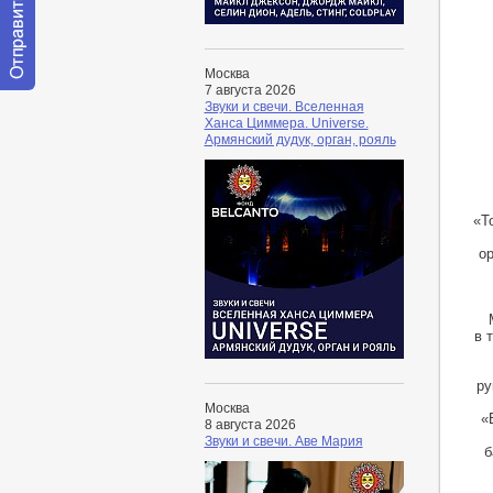
Москва
7 августа 2026
Отправить
Звуки и свечи. Вселенная
сообщение
Ханса Циммера. Universe.
модератору
Армянский дудук, орган, рояль
«Т
о
в 
ру
Москва
«
8 августа 2026
Звуки и свечи. Аве Мария
б