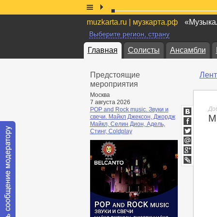
muzkarta.ru | музкарта.рф
«Музыкал
Выберите регион, страну
Главная
Солисты
Ансамбли
Предстоящие
Лент
мероприятия
Москва
7 августа 2026
До
POP and Rock music. Звуки и
М
свечи. Майкл Джексон, Джордж
ВКонтакт
Майкл, Селин Дион, Адель,
Facebook
Стинг, Coldplay
Twitter
Мой
Мир
Google+
lj