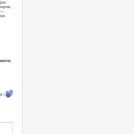
нрах
чером,
 —
вас.
Равель
в |