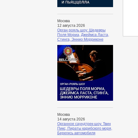
Москва
12 августа 2026
Орган рояль шоу: Шедевры
Поля Мориа, Джеймса Ласта,
Стинга, Эннио Морриконе
Москва
14 августа 2026
Органное саундтрек-шоу. Твин
Пикс, Пираты карибского моря,
Берегись автомобиля