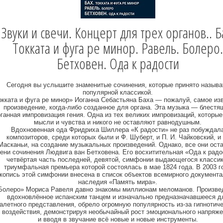
Звуки и свечи. Концерт для трех органов.. Б
Токката и фуга ре минор. Равель. Болеро.
Бетховен. Ода к радости
Сегодня вы услышите знаменитые сочинения, которые принято называ
популярной классикой.
окката и фуга ре минор» Иоганна Себастьяна Баха — пожалуй, самое из
произведение, когда-либо созданное для органа. Эта музыка — блестя
рганная импровизация гения. Одна из тех великих импровизаций, которые
мысли и чувства и никого не оставляют равнодушным.
Вдохновенная ода Фридриха Шиллера «К радости» не раз побуждал
композиторов, среди которых были и Ф. Шуберт, и П. И. Чайковский, и 
Масканьи, на создание музыкальных произведений. Однако, все они ост
тени сочинения Людвига ван Бетховена. Его восхитительная «Ода к рад
четвёртая часть последней, девятой, симфонии выдающегося классик
триумфальная премьера которой состоялась в мае 1824 года. В 2003 г
копись этой симфонии внесена в список объектов всемирного документа
наследия «Память мира».
Болеро» Мориса Равеля давно знакомы миллионам меломанов. Произве
вдохновлённое испанским танцем и изначально предназначавшееся д
алетного представления, обрело огромную популярность из-за гипнотиче
воздействия, демонстрируя необычайный рост эмоционального напряж
и вводя в звучание всё новые и новые инструменты.