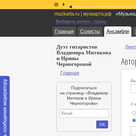
muzkarta.ru | музкарта.рф
«Музыкал
Выберите регион, страну
Главная
Солисты
Ансамбли
Дуэт гитаристов
Лент
Владимира Митякова
Авто
и Ирины
Черногоровой
Главная
Ва
Подписаться
на страницу «Владимир
Митяков и Ирина
Черногорова»
У 