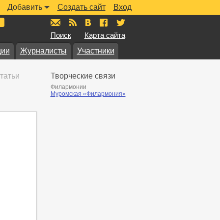
Добавить
Создать сайт
Вход
mail@muzkarta.ru
RSS
vk.com/muzkarta
fb.com/muzkarta
twitter.com/muzkarta
Поиск
Карта сайта
ции
Журналисты
Участники
татьи
Творческие связи
Филармонии
Муромская «Филармония»