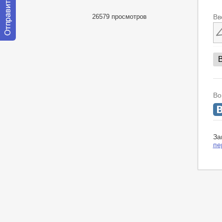
26579 просмотров
Вв
Отправить
сообщение
модератору
Во
За
пе