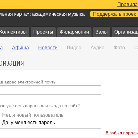
Правила
ьная карта»: академическая музыка
Поддержать проект
Коллективы
Проекты
Филармонии
Залы
Организа
а
Афиша
Новости
Видео
Аудио
Фото
С
ризация
ш адрес электронной почты
вас уже есть пароль для входа на сайт?
Нет, я новый пользователь
Да, у меня есть пароль
Я забыл пароль