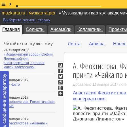
muzkarta.ru | музкарта.рф
«Музыкальная карта»: академи
Выберите регион, страну
Главная
Солисты
Ансамбли
Коллективы
Проекты
Читайте на эту же тему
Лента
Афиша
Новос
24 января 2017
«Исаакиевский собор» Софии
Левковской для
А. Феоктистова. Ф
электроскрипки, органа и
живой электроники
ВКонтакте
причти «Чайка по 
Facebook
11 января 2017
Twitter
Добавлено 11 января 2017
nota
Мои фото
Мой
Мир
Анастасия Феоктистова 
Google+
11 января 2017
LiveJournal
консерватория
А. Феоктистова. Романтическая
поэма
11 января 2017
А. Феоктистова. «Айвенго»