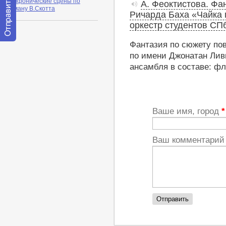
симфонические сцены по
А. Феоктистова. Фа
роману В.Скотта
Ричарда Баха «Чайка 
оркестр студентов СП
Фантазия по сюжету по
Отправить
сообщение
по имени Джонатан Ливи
модератору
ансамбля в составе: фл
Ваше имя, город
*
Ваш комментари