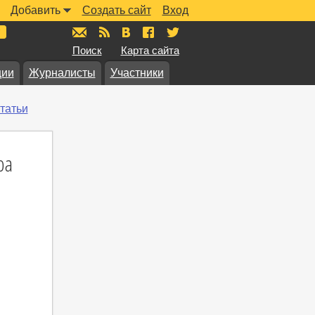
Добавить
Создать сайт
Вход
mail@muzkarta.ru
RSS
vk.com/muzkarta
fb.com/muzkarta
twitter.com/muzkarta
Поиск
Карта сайта
ции
Журналисты
Участники
татьи
ра