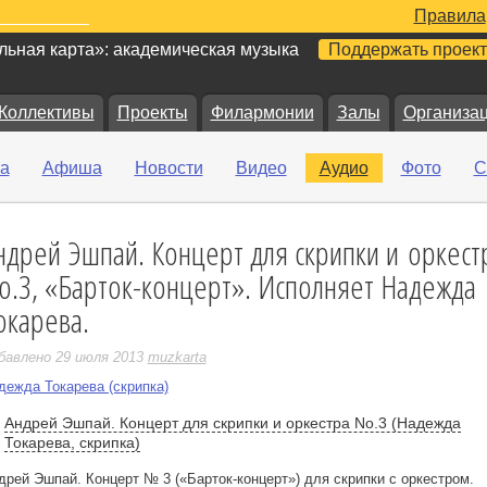
Правила
ьная карта»: академическая музыка
Поддержать проект
Коллективы
Проекты
Филармонии
Залы
Организа
а
Афиша
Новости
Видео
Аудио
Фото
С
ндрей Эшпай. Концерт для скрипки и оркест
е
o.3, «Барток-концерт». Исполняет Надежда
окарева.
бавлено 29 июля 2013
muzkarta
дежда Токарева (скрипка)
Андрей Эшпай. Концерт для скрипки и оркестра No.3 (Надежда
Токарева, скрипка)
дрей Эшпай. Концерт № 3 («Барток-концерт») для скрипки с оркестром.