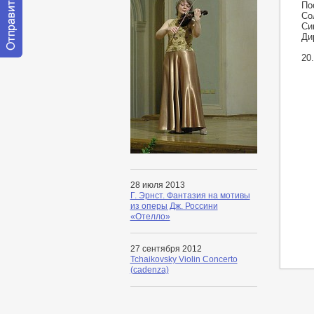
По
Со
Си
Ди
20
Отправить
сообщение
модератору
28 июля 2013
Г. Эрнст. Фантазия на мотивы
из оперы Дж. Россини
«Отелло»
27 сентября 2012
Tchaikovsky Violin Concerto
(cadenza)