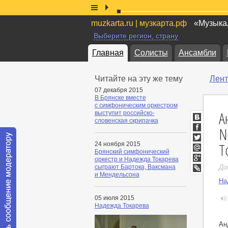
muzkarta.ru | музкарта.рф
«Музыкал
Выберите регион, страну
Главная
Солисты
Ансамбли
Читайте на эту же тему
Лент
07 декабря 2015
В Брянске вместе
с симфоническим оркестром
А
выступит российско-
словенская скрипачка
ВКонтакт
N
Facebook
Т
24 ноября 2015
Twitter
Брянский симфонический
Мой
оркестр и Надежда Токарева
Мир
Google+
сыграют Бартока, Ваксмана
До
и Мендельсона
LiveJournal
На
05 июля 2015
Надежда Токарева
Ан