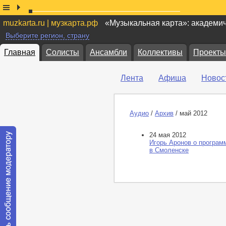
muzkarta.ru | музкарта.рф
«Музыкальная карта»: академи
Выберите регион, страну
Главная
Солисты
Ансамбли
Коллективы
Проекты
Лента
Афиша
Новос
Аудио
/
Архив
/ май 2012
24 мая 2012
Игорь Аронов о програм
в Смоленске