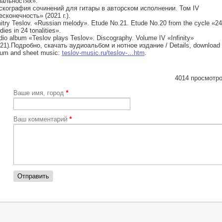
нальностях».
скография сочинений для гитары в авторском исполнении. Том IV
сконечность» (2021 г.).
try Teslov. «Russian melody». Etude No.21. Etude No.20 from the cycle «24
dies in 24 tonalities».
io album «Teslov plays Teslov». Discography. Volume IV «Infinity»
021).Подробно, скачать аудиоальбом и нотное издание / Details, download 
bum and sheet music:
teslov-music.ru/teslov-…htm
.
4014 просмотро
Ваше имя, город
*
Ваш комментарий
*