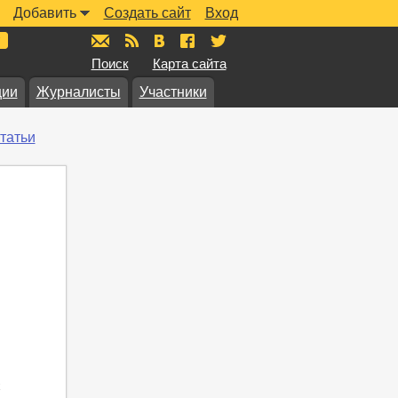
Добавить
Создать сайт
Вход
mail@muzkarta.ru
RSS
vk.com/muzkarta
fb.com/muzkarta
twitter.com/muzkarta
Поиск
Карта сайта
ции
Журналисты
Участники
татьи
х