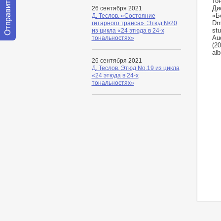
то
Ди
26 сентября 2021
«Бе
Д. Теслов. «Состояние
Dmi
гитарного транса». Этюд №20
stu
из цикла «24 этюда в 24-х
Aud
тональностях»
Отправить
(2
сообщение
al
модератору
26 сентября 2021
Д. Теслов. Этюд No.19 из цикла
«24 этюда в 24-х
тональностях»