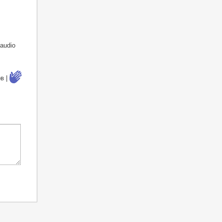
audio
в |