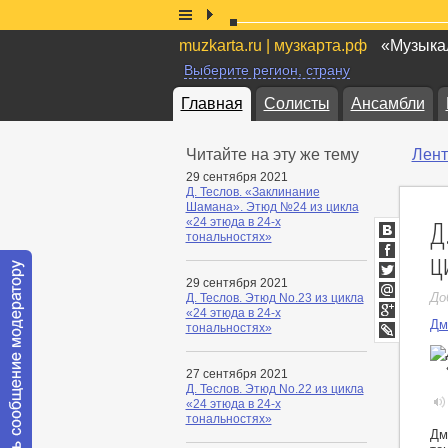
muzkarta.ru | музкарта.рф
«Музыкал
Выберите регион, страну
Главная
Солисты
Ансамбли
Читайте на эту же тему
Лент
29 сентября 2021
Д. Теслов. «Заклинание
Шамана». Этюд №24 из цикла
Д
«24 этюда в 24-х
тональностях»
ВКонтакт
ц
Facebook
29 сентября 2021
Twitter
До
Д. Теслов. Этюд No.23 из цикла
Мой
«24 этюда в 24-х
Мир
Дм
Google+
тональностях»
LiveJournal
27 сентября 2021
Д. Теслов. Этюд No.22 из цикла
«24 этюда в 24-х
тональностях»
Дм