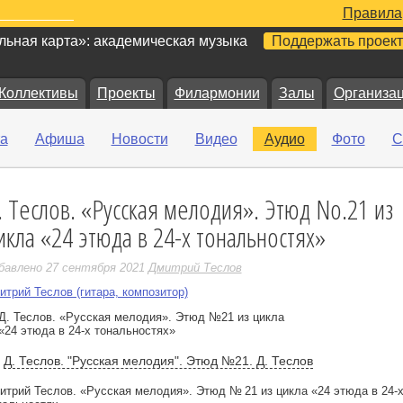
Правила
ьная карта»: академическая музыка
Поддержать проект
Коллективы
Проекты
Филармонии
Залы
Организа
а
Афиша
Новости
Видео
Аудио
Фото
С
. Теслов. «Русская мелодия». Этюд No.21 из
е
икла «24 этюда в 24-х тональностях»
бавлено 27 сентября 2021
Дмитрий Теслов
итрий Теслов (гитара, композитор)
Д. Теслов. "Русская мелодия". Этюд №21. Д. Теслов
итрий Теслов. «Русская мелодия». Этюд № 21 из цикла «24 этюда в 24-