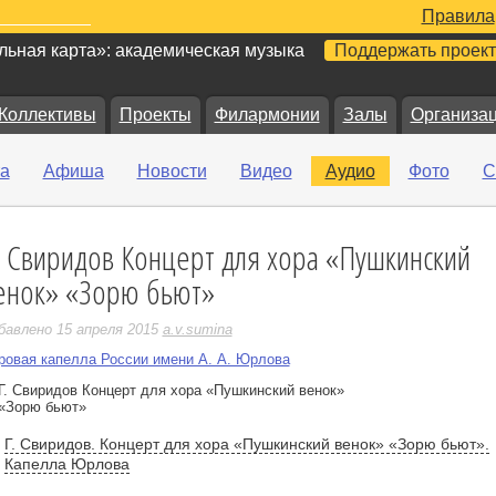
Правила
ьная карта»: академическая музыка
Поддержать проект
Коллективы
Проекты
Филармонии
Залы
Организа
а
Афиша
Новости
Видео
Аудио
Фото
С
. Свиридов Концерт для хора «Пушкинский
е
енок» «Зорю бьют»
бавлено 15 апреля 2015
a.v.sumina
ровая капелла России имени А. А. Юрлова
Г. Свиридов. Концерт для хора «Пушкинский венок» «Зорю бьют».
Капелла Юрлова