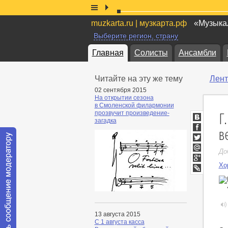
muzkarta.ru | музкарта.рф
«Музыкал
Выберите регион, страну
Главная
Солисты
Ансамбли
Читайте на эту же тему
Лент
02 сентября 2015
На открытии сезона
в Смоленской филармонии
Г
прозвучит произведение-
загадка
ВКонтакт
в
Facebook
Twitter
До
Мой
Мир
Хо
Google+
LiveJournal
13 августа 2015
С 1 августа касса