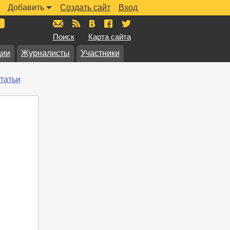
Добавить
Создать сайт
Вход
mail@muzkarta.ru
RSS
vk.com/muzkarta
fb.com/muzkarta
twitter.com/muzkarta
Поиск
Карта сайта
ции
Журналисты
Участники
татьи