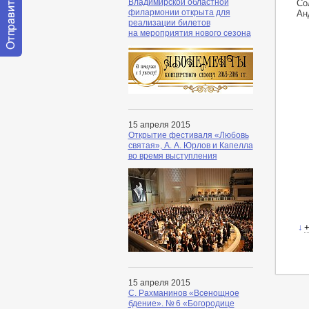
Владимирской областной
Со
филармонии открыта для
Ан
реализации билетов
на мероприятия нового сезона
Отправить
сообщение
модератору
15 апреля 2015
Открытие фестиваля «Любовь
святая», А. А. Юрлов и Капелла
во время выступления
↓
+
15 апреля 2015
С. Рахманинов «Всенощное
бдение». № 6 «Богородице