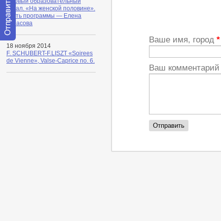
Первый образовательный
канал. «На женской половине».
Гость программы — Елена
Тарасова
Ваше имя, город
*
Отправить
18 ноября 2014
сообщение
F. SCHUBERT-F.LISZT «Soirees
модератору
de Vienne», Valse-Caprice no. 6.
Ваш комментари