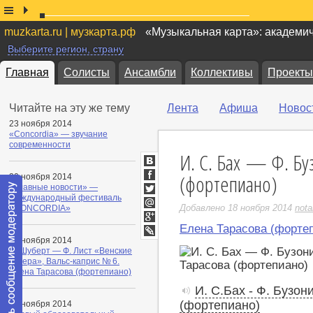
muzkarta.ru | музкарта.рф
«Музыкальная карта»: академи
Выберите регион, страну
Главная
Солисты
Ансамбли
Коллективы
Проекты
Читайте на эту же тему
Лента
Афиша
Новос
23 ноября 2014
«Concordia» — звучание
современности
И. С. Бах — Ф. Бу
ВКонтакте
(фортепиано)
20 ноября 2014
Facebook
«Главные новости» —
Международный фестиваль
Twitter
Добавлено 18 ноября 2014
nota
«СONCORDIA»
Мой
Мир
Елена Тарасова (форте
Google+
18 ноября 2014
LiveJournal
Ф. Шуберт — Ф. Лист «Венские
вечера», Вальс-каприс № 6.
Елена Тарасова (фортепиано)
И. С.Бах - Ф. Бузон
(фортепиано)
18 ноября 2014