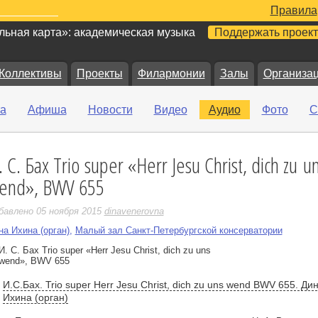
Правила
ьная карта»: академическая музыка
Поддержать проект
Коллективы
Проекты
Филармонии
Залы
Организа
а
Афиша
Новости
Видео
Аудио
Фото
С
. С. Бах Trio super «Herr Jesu Christ, dich zu u
е
end», BWV 655
бавлено 05 ноября 2015
dinavenerovna
на Ихина (орган)
,
Малый зал Санкт-Петербургской консерватории
И.С.Бах. Trio super Herr Jesu Christ, dich zu uns wend BWV 655. Ди
Ихина (орган)