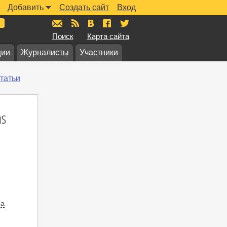
Добавить
Создать сайт
Вход
mail@muzkarta.ru
RSS
vk.com/muzkarta
fb.com/muzkarta
twitter.com/muzkarta
Поиск
Карта сайта
ции
Журналисты
Участники
татьи
ns
на