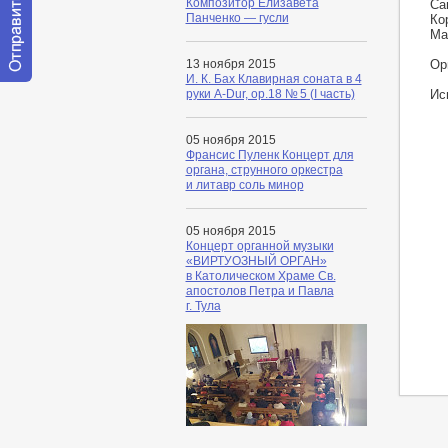
Композитор Елизавета
Са
Панченко — гусли
Ко
Ма
Ор
13 ноября 2015
И. К. Бах Клавирная соната в 4
Отправить
Ис
руки A-Dur, op.18 № 5 (I часть)
сообщение
модератору
05 ноября 2015
Франсис Пуленк Концерт для
органа, струнного оркестра
и литавр соль минор
05 ноября 2015
Концерт органной музыки
«ВИРТУОЗНЫЙ ОРГАН»
в Католическом Храме Св.
апостолов Петра и Павла
г. Тула