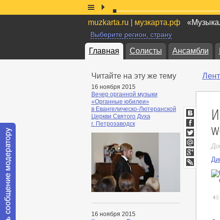
muzkarta.ru | музкарта.рф
«Музыкал
Выберите регион, страну
Главная
Солисты
Ансамбли
Читайте на эту же тему
Лент
16 ноября 2015
Вечер органной музыки
«Органные юбилеи»
И
в Евангелическо-Лютеранской
Церкви Святого Духа
ВКонтакт
w
г. Петрозаводск
Facebook
Twitter
До
Мой
Мир
Ди
Google+
LiveJournal
16 ноября 2015