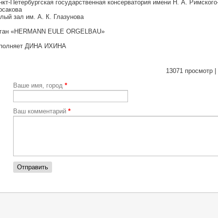
нкт-Петербургская государственная консерватория имени Н. А. Римского
рсакова
лый зал им. А. К. Глазунова
ган «HERMANN EULE ORGELBAU»
полняет ДИНА ИХИНА
13071 просмотр |
Ваше имя, город
*
Ваш комментарий
*