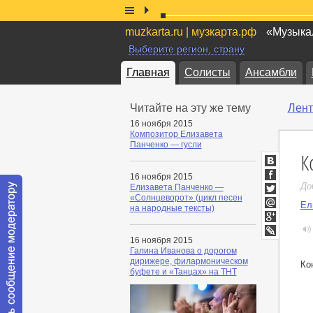
muzkarta.ru | музкарта.рф
«Музыкал
Выберите регион, страну
Главная
Солисты
Ансамбли
Читайте на эту же тему
Лент
16 ноября 2015
Композитор Елизавета
Панченко — гусли
К
ВКонтакт
16 ноября 2015
Facebook
До
Елизавета Панченко —
«Солнцеворот» (цикл песен
Twitter
Ел
на народные тексты)
Мой
Мир
Google+
16 ноября 2015
LiveJournal
Галина Иванова о дорогом
дирижере, филармоническом
Ко
буфете и «Танцах» на ТНТ