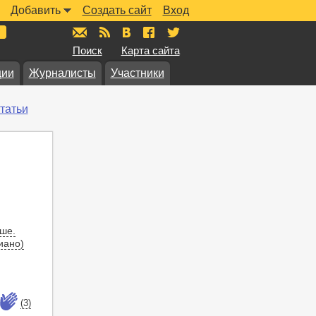
Добавить
Создать сайт
Вход
mail@muzkarta.ru
RSS
vk.com/muzkarta
fb.com/muzkarta
twitter.com/muzkarta
Поиск
Карта сайта
ции
Журналисты
Участники
татьи
ше.
иано)
(3)