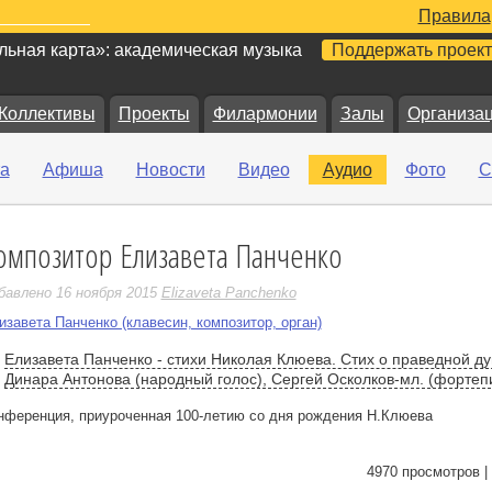
Правила
ьная карта»: академическая музыка
Поддержать проект
Коллективы
Проекты
Филармонии
Залы
Организа
а
Афиша
Новости
Видео
Аудио
Фото
С
омпозитор Елизавета Панченко
е
бавлено 16 ноября 2015
Elizaveta Panchenko
изавета Панченко (клавесин, композитор, орган)
Елизавета Панченко - стихи Николая Клюева. Стих о праведной ду
Динара Антонова (народный голос), Сергей Осколков-мл. (фортеп
нференция, приуроченная 100-летию со дня рождения Н.Клюева
4970 просмотров |