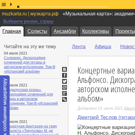
muzkarta.ru | музкарта.рф
«Музыкальная карта»: академи
Выберите регион, страну
Главная
Солисты
Ансамбли
Коллективы
Проекты
Читайте на эту же тему
Лента
Афиша
Новос
04 июля 2021
Солеарес. Дискография
сочинений для гитары в
Концертные вариац
авторском исполнении. Том III
«Испанский альбом»
ВКонтакте
Альфонсо. Дискогр
Facebook
авторском исполне
03 июля 2021
Twitter
«Андалусская осень».
Мой
альбом»
Дискография сочинений для
Мир
Google+
гитары в авторском
исполнении. Том III «Испанский
LiveJournal
альбом»
Добавлено 01 июля 2021
Дмит
Дмитрий Теслов (гитара
02 июля 2021
Концертная фантазия на тему
из балета «Треуголка» М. де