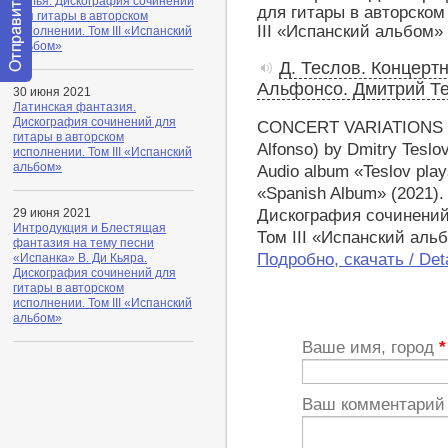
Фалья. Дискография сочинений
для гитары в авторском
исполнении. Том III «Испанский
альбом»
Д. Теслов. Концертн
Альфонсо. Дмитрий Т
Отправить
30 июня 2021
сообщение
Латинская фантазия.
модератору
Дискография сочинений для
CONCERT VARIATIONS on 
гитары в авторском
Alfonso) by Dmitry Teslov
исполнении. Том III «Испанский
альбом»
Audio album «Teslov play
«Spanish Album» (2021).
Дискография сочинений
29 июня 2021
Интродукция и Блестящая
Том III «Испанский аль
фантазия на тему песни
Подробно, скачать / Deta
«Испанка» В. Ди Кьяра.
Дискография сочинений для
гитары в авторском
исполнении. Том III «Испанский
альбом»
Ваше имя, город
*
Ваш комментари