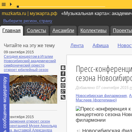
muzkarta.ru | музкарта.рф
«Музыкальная карта»: академи
Выберите регион, страну
Главная
Солисты
Ансамбли
Коллективы
Проекты
Читайте на эту же тему
Лента
Афиша
Новос
09 сентября 2015
Сегодня концертом в Италии
Новосибирский академический
Пресс-конференци
симфонический оркестр
откроет юбилейный сезон
ВКонтакте
сезона Новосибир
Facebook
Twitter
Добавлено 07 сентября 2015
m
Мой
Мир
Новосибирская филармония
,
А
Google+
Маслеев (фортепиано)
LiveJournal
08 сентября 2015
Филармония откроет сезон
презентацией Музея Арнольда
Новосибирская фил
Каца, выставкой Александра