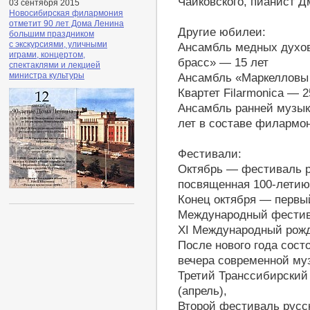
Чайковского, пианист 
03 сентября 2015
Новосибирская филармония
отметит 90 лет Дома Ленина
Другие юбилеи:
большим праздником
с экскурсиями, уличными
Ансамбль медных духо
играми, концертом,
брасс» — 15 лет
спектаклями и лекцией
министра культуры
Ансамбль «Маркелловы 
Квартет Filarmonica — 2
Ансамбль ранней музыки
лет в составе филармо
Фестивали:
Октябрь — фестиваль р
посвященная 100-летию
Конец октября — первы
Международный фестива
XI Международный рожд
После нового года сост
вечера современной муз
Третий Транссибирский
(апрель),
Второй фестиваль русс