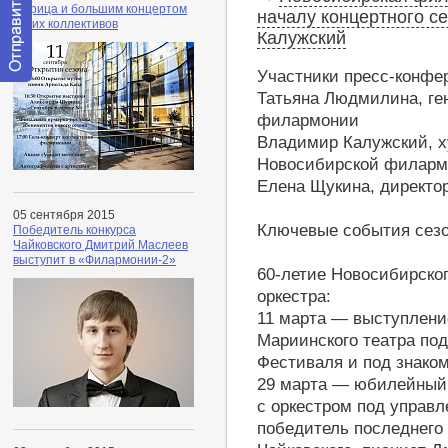
Шурица и большим концертом
началу концертного се
своих коллективов
Калужский
Участники пресс-конфе
Отправить
Татьяна Людмилина, ге
сообщение
филармонии
модератору
Владимир Калужский, х
Новосибирской филарм
Елена Щукина, директо
05 сентября 2015
Ключевые события сезо
Победитель конкурса
Чайковского Дмитрий Маслеев
выступит в «Филармонии-2»
60-летие Новосибирско
оркестра:
11 марта — выступлени
Мариинского театра под
Фестиваля и под знако
29 марта — юбилейный к
с оркестром под управ
победитель последнего