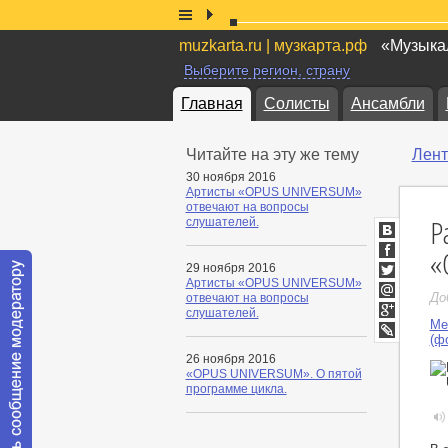
muzkarta.ru | музкарта.рф
«Музыкал
Выберите регион, страну
Главная
Солисты
Ансамбли
Читайте на эту же тему
Лент
30 ноября 2016
Артисты «OPUS UNIVERSUM»
отвечают на вопросы
Р
слушателей.
ВКонтакт
«
Facebook
29 ноября 2016
Артисты «OPUS UNIVERSUM»
Twitter
До
отвечают на вопросы
Мой
слушателей.
Мир
Ме
Google+
(ф
LiveJournal
26 ноября 2016
«OPUS UNIVERSUM». О пятой
программе цикла.