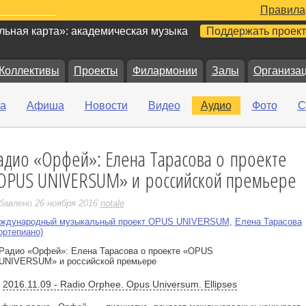
Правила
ьная карта»: академическая музыка
Поддержать проект
Коллективы
Проекты
Филармонии
Залы
Организа
а
Афиша
Новости
Видео
Аудио
Фото
С
адио «Орфей»: Елена Тарасова о проекте
е
OPUS UNIVERSUM» и российской премьере
бавлено 26 ноября 2016
notale
ждународный музыкальный проект OPUS UNIVERSUM
,
Елена Тарасова
ортепиано)
2016.11.09 - Radio Orphee. Opus Universum. Ellipses