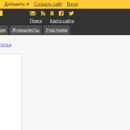
Добавить
Создать сайт
Вход
mail@muzkarta.ru
RSS
vk.com/muzkarta
fb.com/muzkarta
twitter.com/muzkarta
Поиск
Карта сайта
ции
Журналисты
Участники
татьи