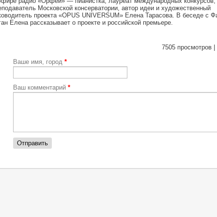
эфире радио «Орфей» — пианистка, лауреат международных конкурсов,
еподаватель Московской консерватории, автор идеи и художественный
ководитель проекта «OPUS UNIVERSUM» Елена Тарасова. В беседе с Ф
ган Елена рассказывает о проекте и российской премьере.
7505 просмотров |
Ваше имя, город
*
Ваш комментарий
*