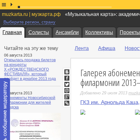
muzkarta.ru | музкарта.рф
«Музыкальная карта»: академи
Выберите регион, страну
Главная
Солисты
Ансамбли
Коллективы
Проекты
Читайте на эту же тему
Лента
Афиша
Новос
06 августа 2013
Открылась продажа билетов
на концерты
Галерея абонемен
X «РОЖДЕСТВЕНСКОГО
ФЕСТИВАЛЯ», который
ВКонтакте
филармонии 2013
пройдет в декабре 2013 года
Facebook
Twitter
Добавлено 29 июля 2013
muzka
02 августа 2013
Мой
Абонементы Новосибирской
Мир
ГКЗ им. Арнольда Каца
Google+
филармонии для жителей
Бердска
LiveJournal