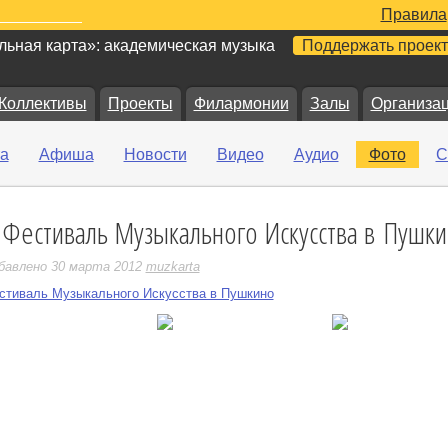
Правила
ьная карта»: академическая музыка
Поддержать проект
Коллективы
Проекты
Филармонии
Залы
Организа
а
Афиша
Новости
Видео
Аудио
Фото
С
 Фестиваль Музыкального Искусства в Пушк
е
бавлено 30 марта 2012
muzkarta
стиваль Музыкального Искусства в Пушкино