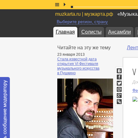
muzkarta.ru | музкарта.рф
«Музыкал
Выберите регион, страну
Главная
Солисты
Ансамбли
Читайте на эту же тему
Лент
23 января 2013
Стала известной дата
открытия VI Фестиваля
V
музыкального искусства
в Пушкино
ВКонтакт
Facebook
До
Twitter
Фе
Мой
Мир
Google+
LiveJournal