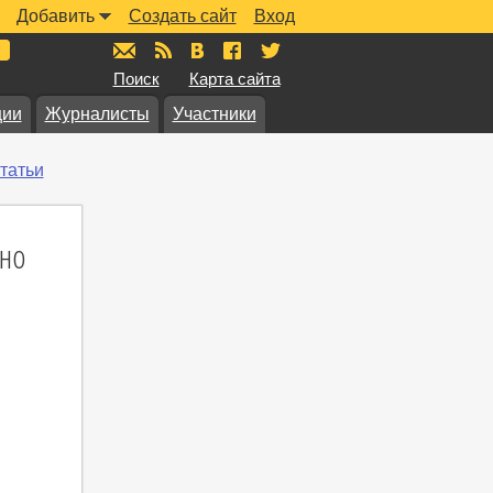
Добавить
Создать сайт
Вход
mail@muzkarta.ru
RSS
vk.com/muzkarta
fb.com/muzkarta
twitter.com/muzkarta
Поиск
Карта сайта
ции
Журналисты
Участники
татьи
ино