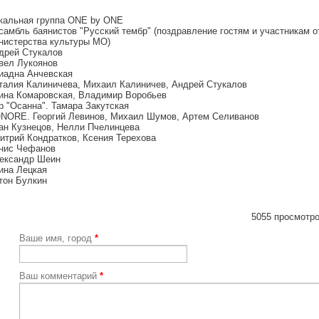
кальная группа ONE by ONE
самбль баянистов "Русский тембр" (поздравление гостям и участникам о
нистерства культуры МО)
дрей Стукалов
вел Лукоянов
иадна Анчевская
талия Калиничева, Михаил Калиничев, Андрей Стукалов
ина Комаровская, Владимир Воробьев
р "Осанна". Тамара Закутская
NORE. Георгий Левинов, Михаил Шумов, Артем Селиванов
ан Кузнецов, Нелли Пчелинцева
итрий Кондратков, Ксения Терехова
нис Чефанов
ександр Шеин
ина Лецкая
тон Булкин
5055 просмотро
Ваше имя, город
*
Ваш комментарий
*