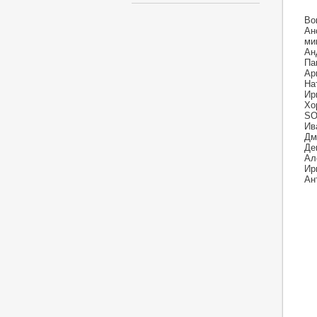
Во
Ан
ми
Ан
Па
Ар
На
Ир
Хо
SO
Ив
Дм
Де
Ал
Ир
Ан