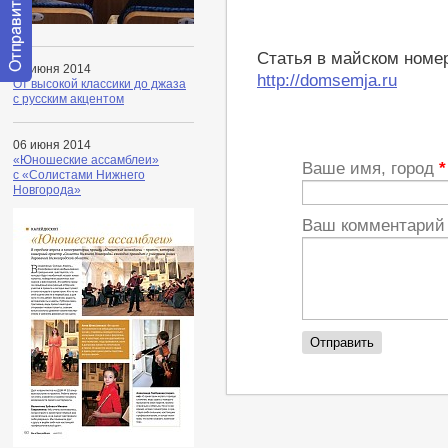
Статья в майском номер
18 июня 2014
http://domsemja.ru
От высокой классики до джаза
Отправить
с русским акцентом
сообщение
модератору
06 июня 2014
«Юношеские ассамблеи»
Ваше имя, город
*
с «Солистами Нижнего
Новгорода»
Ваш комментари