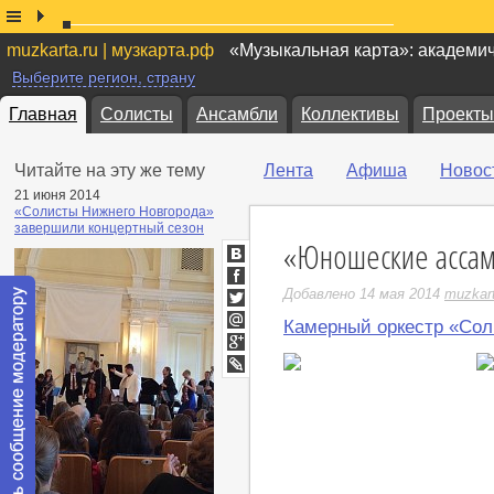
muzkarta.ru | музкарта.рф
«Музыкальная карта»: академи
Выберите регион, страну
Главная
Солисты
Ансамбли
Коллективы
Проекты
Читайте на эту же тему
Лента
Афиша
Новос
21 июня 2014
«Солисты Нижнего Новгорода»
завершили концертный сезон
«Юношеские асса
ВКонтакте
Facebook
Добавлено 14 мая 2014
muzkar
Twitter
Камерный оркестр «Сол
Мой
Мир
Google+
LiveJournal