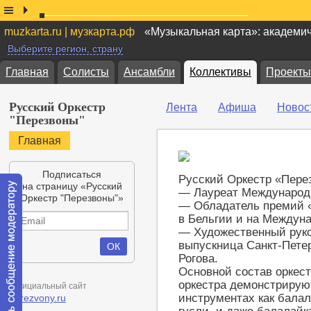
muzkarta.ru | музкарта.рф
«Музыкальная карта»: академи
Выберите регион, страну
Главная
Солисты
Ансамбли
Коллективы
Проекты
Русский Оркестр
Лента
Афиша
Новос
"Перезвоны"
Главная
Подписаться
Русский Оркестр «Перез
на страницу «Русский
— Лауреат Международ
Оркестр "Перезвоны"»
— Обладатель премий «
в Бельгии и на Междун
— Художественный рук
выпускница Санкт-Пете
Рогова.
Основной состав оркест
оркестра демонстрируют
Официальный сайт
инструментах как балал
perezvony.ru