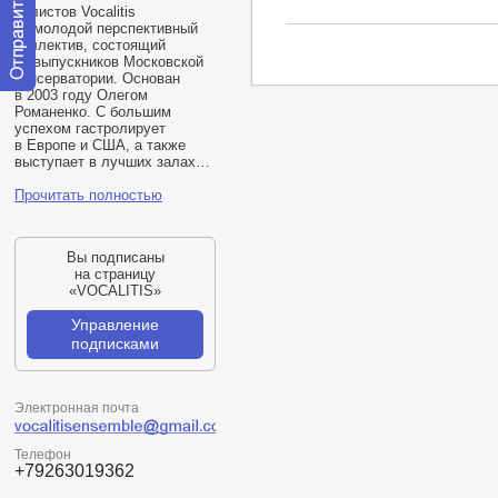
солистов Vocalitis
— молодой перспективный
коллектив, состоящий
из выпускников Московской
консерватории. Основан
в 2003 году Олегом
Отправить
Романенко. С большим
сообщение
успехом гастролирует
модератору
в Европе и США, а также
выступает в лучших залах…
Прочитать полностью
Вы подписаны
на страницу
«VOCALITIS»
Управление
подписками
Электронная почта
Телефон
+79263019362