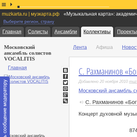
muzkarta.ru | музкарта.рф
«Музыкальная карта»: академи
Выберите регион, страну
Главная
Солисты
Ансамбли
Коллективы
Проекты
Московский
Лента
Афиша
Новос
ансамбль солистов
VOCALITIS
С. Рахманинов «Бо
Главная
ВКонтакте
Facebook
Добавлено 20 ноября 2010
muz
Twitter
Московский ансамбль с
Мой
Мир
Google+
С. Рахманинов «Бо
LiveJournal
Концерт духовной музы
87
Московский ансамбль