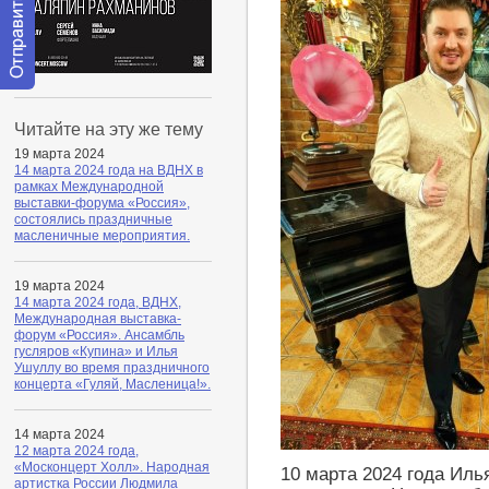
Отправить
сообщение
Читайте на эту же тему
модератору
19 марта 2024
14 марта 2024 года на ВДНХ в
рамках Международной
выставки-форума «Россия»,
состоялись праздничные
масленичные мероприятия.
19 марта 2024
14 марта 2024 года, ВДНХ,
Международная выставка-
форум «Россия». Ансамбль
гусляров «Купина» и Илья
Ушуллу во время праздничного
концерта «Гуляй, Масленица!».
14 марта 2024
12 марта 2024 года,
«Москонцерт Холл». Народная
10 марта 2024 года Иль
артистка России Людмила