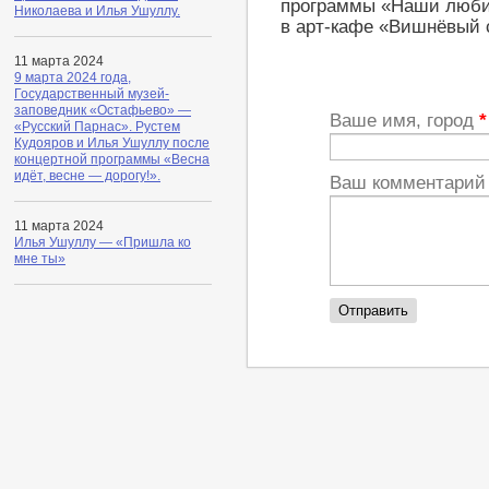
программы «Наши люби
Николаева и Илья Ушуллу.
в арт-кафе «Вишнёвый 
11 марта 2024
9 марта 2024 года,
Государственный музей-
заповедник «Остафьево» —
Ваше имя, город
*
«Русский Парнас». Рустем
Кудояров и Илья Ушуллу после
концертной программы «Весна
идёт, весне — дорогу!».
Ваш комментари
11 марта 2024
Илья Ушуллу — «Пришла ко
мне ты»