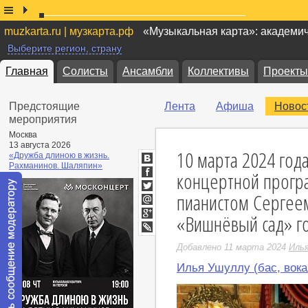
muzkarta.ru | музкарта.рф
«Музыкальная карта»: академи
Выберите регион, страну
Главная
Солисты
Ансамбли
Коллективы
Проекты
Предстоящие
Лента
Афиша
Новос
мероприятия
Москва
13 августа 2026
10 марта 2024 год
«Дружба длиною в жизнь.
Рахманинов. Шаляпин»
ВКонтакте
концертной прог
Facebook
пианистом Сергее
Twitter
Мой
«Вишнёвый сад» г
Мир
Google+
LiveJournal
Добавлено 11 марта 2024
Иль
Илья Ушуллу (бас, вока