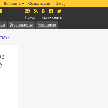
Добавить
Создать сайт
Вход
mail@muzkarta.ru
RSS
vk.com/muzkarta
fb.com/muzkarta
twitter.com/muzkarta
Поиск
Карта сайта
ции
Журналисты
Участники
татьи
ре
у