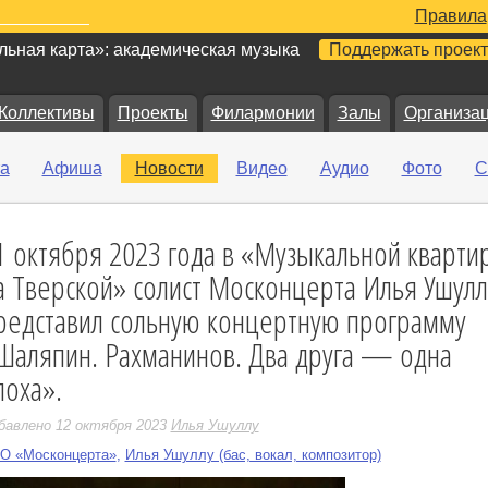
Правила
ьная карта»: академическая музыка
Поддержать проект
Коллективы
Проекты
Филармонии
Залы
Организа
а
Афиша
Новости
Видео
Аудио
Фото
С
1 октября 2023 года в «Музыкальной кварти
е
а Тверской» солист Москонцерта Илья Ушулл
редставил сольную концертную программу
Шаляпин. Рахманинов. Два друга — одна
поха».
бавлено 12 октября 2023
Илья Ушуллу
О «Москонцерта»
,
Илья Ушуллу (бас, вокал, композитор)