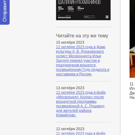
Отправить
сообщение
Читайте на эту же тему
модератору
15 октября 2023
12 октября 2023 года в Доме
культуры А. В. Луначарского
солист Москонцерта Илья
Ушуллу принял участие в
праздничном концерте,
посвящённому Году педагога и
наставника в России.
11
13 октября 2023
Ил
12 октября 2023 года в фойе
Дв
«Москонцерт Холла» после
На
концертной программы,
посвящённой А. С. Пушкину,
для жителей района
Измайлово.
12 октября 2023
11 октября 2023 года в фойе