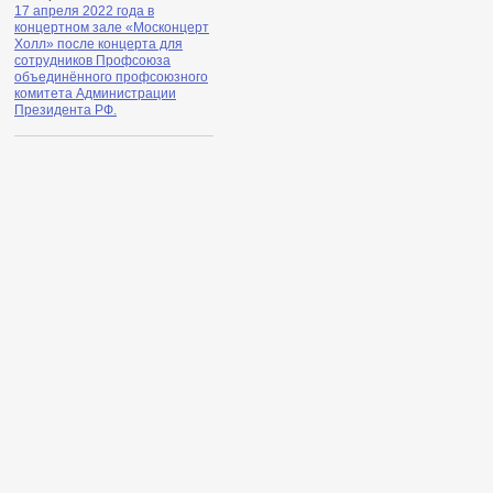
17 апреля 2022 года в
концертном зале «Москонцерт
Холл» после концерта для
сотрудников Профсоюза
объединённого профсоюзного
комитета Администрации
Президента РФ.