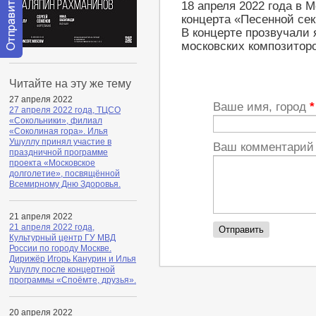
18 апреля 2022 года в 
концерта «Песенной сек
В концерте прозвучали
московских композиторо
Отправить
сообщение
Читайте на эту же тему
модератору
27 апреля 2022
Ваше имя, город
*
27 апреля 2022 года, ТЦСО
«Сокольники», филиал
«Соколиная гора». Илья
Ушуллу принял участие в
Ваш комментари
праздничной программе
проекта «Московское
долголетие», посвящённой
Всемирному Дню Здоровья.
21 апреля 2022
21 апреля 2022 года,
Культурный центр ГУ МВД
России по городу Москве.
Дирижёр Игорь Канурин и Илья
Ушуллу после концертной
программы «Споёмте, друзья».
20 апреля 2022