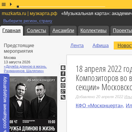
muzkarta.ru | музкарта.рф
«Музыкальная карта»: академи
Выберите регион, страну
Главная
Солисты
Ансамбли
Коллективы
Проекты
Предстоящие
Лента
Афиша
Новос
мероприятия
Москва
13 августа 2026
18 апреля 2022 го
«Дружба длиною в жизнь.
Рахманинов. Шаляпин»
ВКонтакте
Композиторов во 
Facebook
секции» Московско
Twitter
Мой
Мир
Google+
Добавлено 20 апреля 2022
Иль
LiveJournal
КФО «Москонцерта»
,
Ил