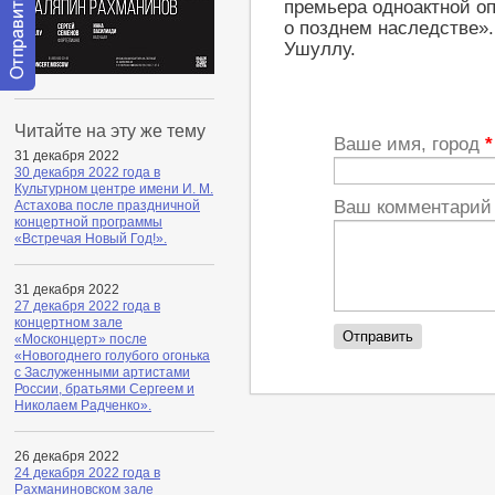
премьера одноактной о
о позднем наследстве».
Ушуллу.
Отправить
сообщение
Читайте на эту же тему
модератору
Ваше имя, город
*
31 декабря 2022
30 декабря 2022 года в
Культурном центре имени И. М.
Ваш комментари
Астахова после праздничной
концертной программы
«Встречая Новый Год!».
31 декабря 2022
27 декабря 2022 года в
концертном зале
«Москонцерт» после
«Новогоднего голубого огонька
с Заслуженными артистами
России, братьями Сергеем и
Николаем Радченко».
26 декабря 2022
24 декабря 2022 года в
Рахманиновском зале