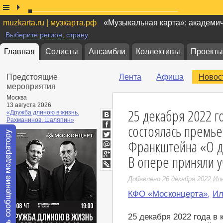
muzkarta.ru | музкарта.рф
«Музыкальная карта»: академи
Выберите регион, страну
Главная
Солисты
Ансамбли
Коллективы
Проекты
Предстоящие
Лента
Афиша
Новос
мероприятия
Москва
13 августа 2026
25 декабря 2022 г
«Дружба длиною в жизнь.
Рахманинов. Шаляпин»
ВКонтакте
состоялась премь
Facebook
Франкштейна «О де
Twitter
Мой
В опере приняли у
Мир
Google+
LiveJournal
Добавлено 26 декабря 2022
Ил
КФО «Москонцерта»
,
Ил
25 декабря 2022 года в